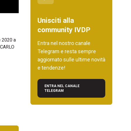
Unisciti alla
community IVDP
e 2020 a
Entra nel nostro canale
e CARLO
Telegram e resta sempre
aggiornato sulle ultime novità
e tendenze!
ENTRA NEL CANALE
TELEGRAM