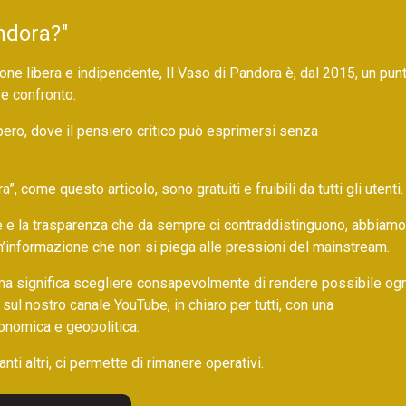
ndora?"
ne libera e indipendente, Il Vaso di Pandora è, dal 2015, un pun
 e confronto.
bero, dove il pensiero critico può esprimersi senza
 come questo articolo, sono gratuiti e fruibili da tutti gli utenti.
ore e la trasparenza che da sempre ci contraddistinguono, abbiamo
un’informazione che non si piega alle pressioni del mainstream.
ma significa scegliere consapevolmente di rendere possibile ogn
 sul nostro canale YouTube, in chiaro per tutti, con una
onomica e geopolitica.
nti altri, ci permette di rimanere operativi.