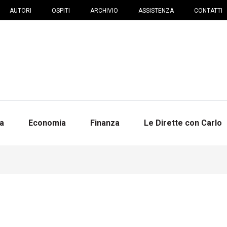
AUTORI
OSPITI
ARCHIVIO
ASSISTENZA
CONTATTI
na
Economia
Finanza
Le Dirette con Carlo