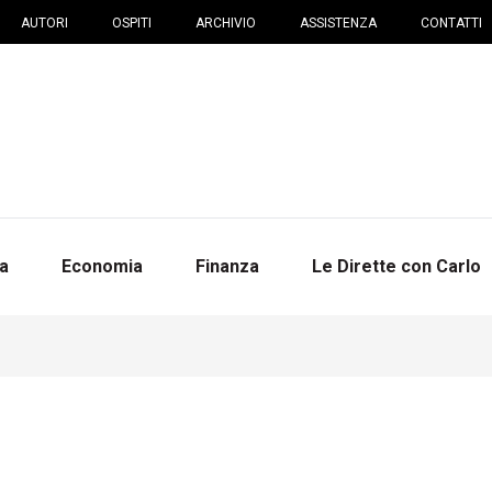
AUTORI
OSPITI
ARCHIVIO
ASSISTENZA
CONTATTI
na
Economia
Finanza
Le Dirette con Carlo