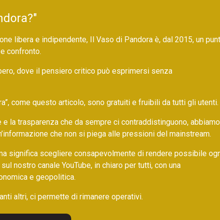
ndora?"
ne libera e indipendente, Il Vaso di Pandora è, dal 2015, un pun
 e confronto.
bero, dove il pensiero critico può esprimersi senza
 come questo articolo, sono gratuiti e fruibili da tutti gli utenti.
ore e la trasparenza che da sempre ci contraddistinguono, abbiamo
un’informazione che non si piega alle pressioni del mainstream.
ma significa scegliere consapevolmente di rendere possibile ogn
 sul nostro canale YouTube, in chiaro per tutti, con una
onomica e geopolitica.
nti altri, ci permette di rimanere operativi.