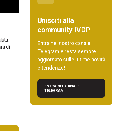
Unisciti alla
community IVDP
luta.
Entra nel nostro canale
ra di
Telegram e resta sempre
aggiornato sulle ultime novità
e tendenze!
ENTRA NEL CANALE
TELEGRAM