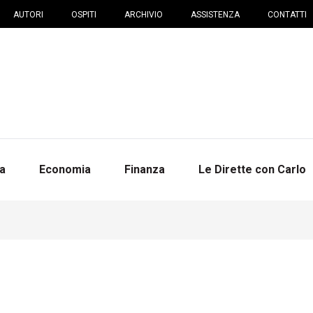
AUTORI
OSPITI
ARCHIVIO
ASSISTENZA
CONTATTI
na
Economia
Finanza
Le Dirette con Carlo