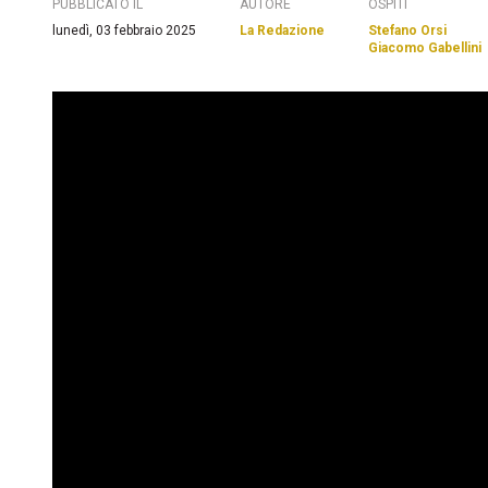
PUBBLICATO IL
AUTORE
OSPITI
lunedì, 03 febbraio 2025
La Redazione
Stefano Orsi
Giacomo Gabellini