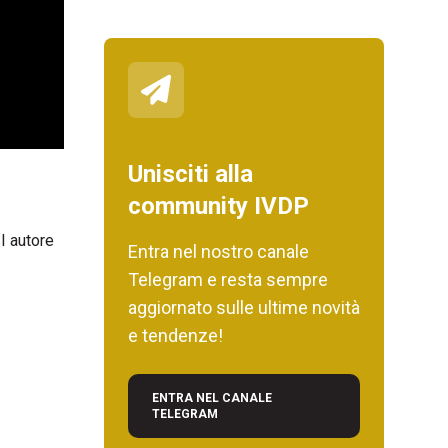
Unisciti alla
community IVDP
I autore
Entra nel nostro canale
Telegram e resta sempre
aggiornato sulle ultime novità
e tendenze!
ENTRA NEL CANALE
TELEGRAM