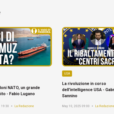
e
USA
La rivoluzione in corso
oni NATO, un grande
dell'intelligence USA - Gab
ito - Fabio Lugano
Sannino
-
-
 19:30
La Redazione
May 10, 2025 09:00
La Redazion