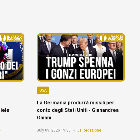
USA
La Germania produrrà missili per
riele
conto degli Stati Uniti - Gianandrea
Gaiani
-
e
July 09, 2026 19:30
La Redazione