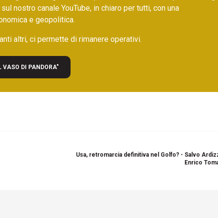
 sul nostro canale YouTube, in chiaro per tutti, con una
onomica e geopolitica.
nti altri, ci permette di rimanere operativi.
L VASO DI PANDORA"
Usa, retromarcia definitiva nel Golfo? - Salvo Ardi
Enrico Toma