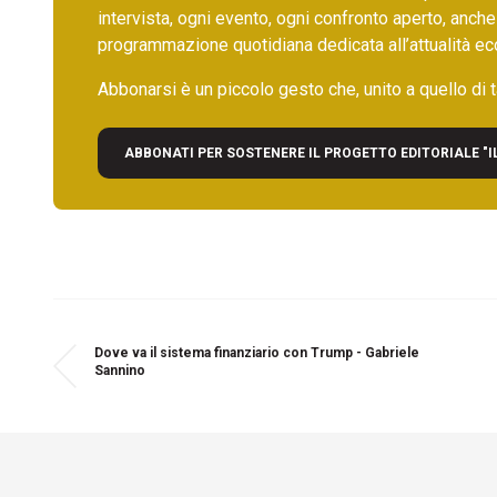
intervista, ogni evento, ogni confronto aperto, anche
programmazione quotidiana dedicata all’attualità ec
Abbonarsi è un piccolo gesto che, unito a quello di ta
ABBONATI PER SOSTENERE IL PROGETTO EDITORIALE "I
Dove va il sistema finanziario con Trump - Gabriele
Sannino