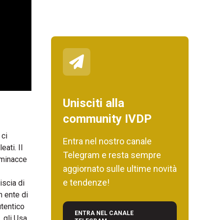
Unisciti alla
community IVDP
 ci
Entra nel nostro canale
ati. Il
Telegram e resta sempre
i minacce
aggiornato sulle ultime novità
e tendenze!
iscia di
n ente di
utentico
ENTRA NEL CANALE
 gli Usa.