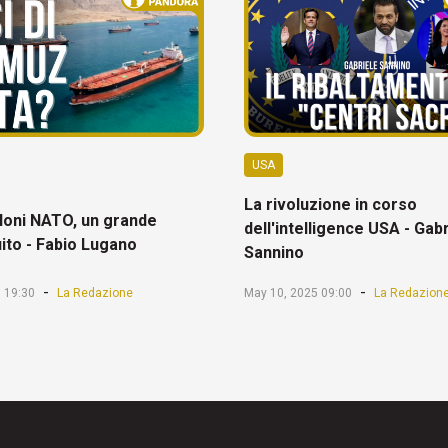
USA
La rivoluzione in corso
oni NATO, un grande
dell'intelligence USA - Gab
ito - Fabio Lugano
Sannino
-
-
 19:30
La Redazione
May 10, 2025 09:00
La Redazion