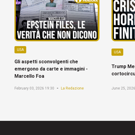
USA
USA
Gli aspetti sconvolgenti che
Trump Mel
emergono da carte e immagini -
cortocircu
Marcello Foa
-
February 03, 2026 19:30
La Redazione
June 25, 2026