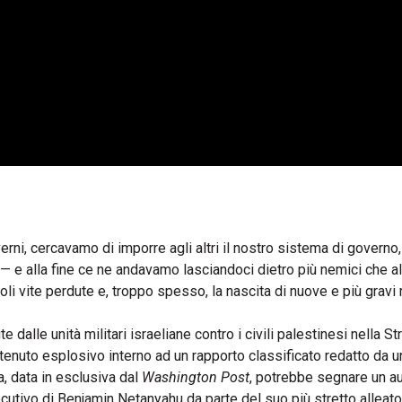
 cercavamo di imporre agli altri il nostro sistema di governo,
e alla fine ce ne andavamo lasciandoci dietro più nemici che alle
evoli vite perdute e, troppo spesso, la nascita di nuove e più grav
e dalle unità militari israeliane contro i civili palestinesi nella Str
tenuto esplosivo interno ad un rapporto classificato redatto da u
a, data in esclusiva dal
Washington Post
, potrebbe segnare un a
cutivo di Benjamin Netanyahu da parte del suo più stretto alleato,