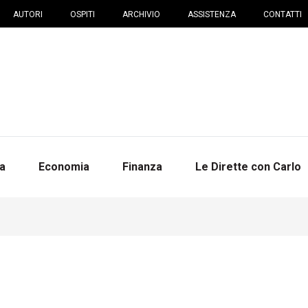
AUTORI
OSPITI
ARCHIVIO
ASSISTENZA
CONTATTI
na
Economia
Finanza
Le Dirette con Carlo