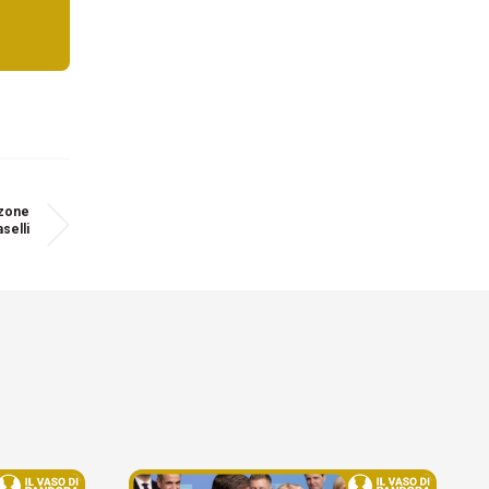
zzone
selli