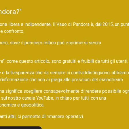
ndora?"
ne libera e indipendente, Il Vaso di Pandora è, dal 2015, un pun
 e confronto.
bero, dove il pensiero critico può esprimersi senza
 come questo articolo, sono gratuiti e fruibili da tutti gli utenti.
ore e la trasparenza che da sempre ci contraddistinguono, abbiamo
un’informazione che non si piega alle pressioni del mainstream.
ma significa scegliere consapevolmente di rendere possibile ogn
 sul nostro canale YouTube, in chiaro per tutti, con una
onomica e geopolitica.
nti altri, ci permette di rimanere operativi.