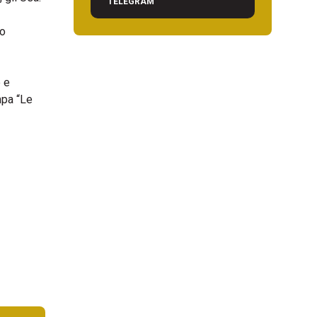
TELEGRAM
to
 e
mpa “Le