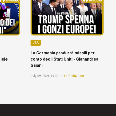
USA
La Germania produrrà missili per
riele
conto degli Stati Uniti - Gianandrea
Gaiani
-
e
July 09, 2026 19:30
La Redazione