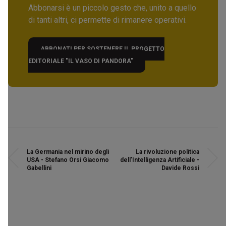
Abbonarsi è un piccolo gesto che, unito a quello
di tanti altri, ci permette di rimanere operativi.
ABBONATI PER SOSTENERE IL PROGETTO
EDITORIALE "IL VASO DI PANDORA"
La Germania nel mirino degli
La rivoluzione politica
USA - Stefano Orsi Giacomo
dell'Intelligenza Artificiale -
Gabellini
Davide Rossi