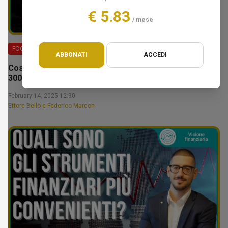
€ 5.83
/ mese
FOCUS
ABBONATI
ACCEDI
Costruire il tuo patrimonio: la fase da 100.000€ a
300.000€ – Ettore Bellò
February 14, 2025 12:30
Ettore Bellò e Federico Marcon