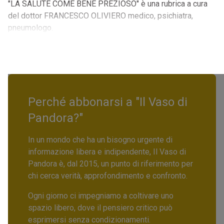
"LA SALUTE COME BENE PREZIOSO" è una rubrica a cura
del dottor FRANCESCO OLIVIERO medico, psichiatra,
pneumologo.
Perché abbonarsi a "Il Vaso di
Pandora?"
In un mondo che ha un bisogno urgente di
informazione libera e indipendente, Il Vaso di
Pandora è, dal 2015, un punto di riferimento per
chi cerca verità, approfondimento e confronto.
Ogni giorno ci impegniamo a coltivare uno
spazio libero, dove il pensiero critico può
esprimersi senza condizionamenti.