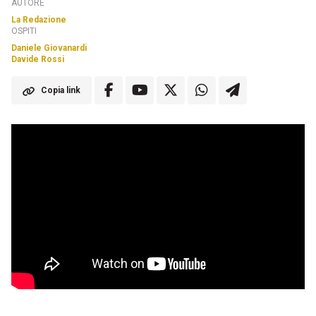
AUTORE
La Redazione
OSPITI
Daniele Giovanardi
Davide Rossi
Copia link