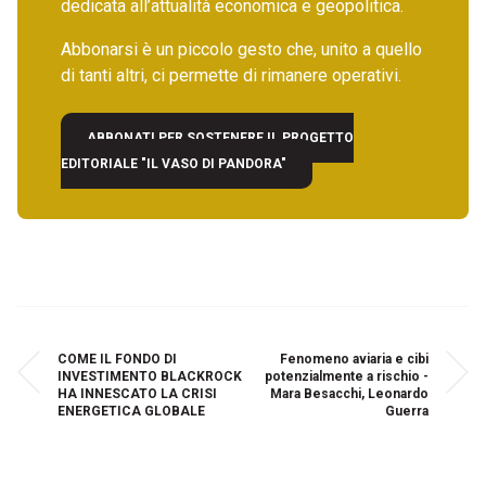
dedicata all’attualità economica e geopolitica.
Abbonarsi è un piccolo gesto che, unito a quello
di tanti altri, ci permette di rimanere operativi.
ABBONATI PER SOSTENERE IL PROGETTO
EDITORIALE "IL VASO DI PANDORA"
COME IL FONDO DI
Fenomeno aviaria e cibi
INVESTIMENTO BLACKROCK
potenzialmente a rischio -
HA INNESCATO LA CRISI
Mara Besacchi, Leonardo
ENERGETICA GLOBALE
Guerra