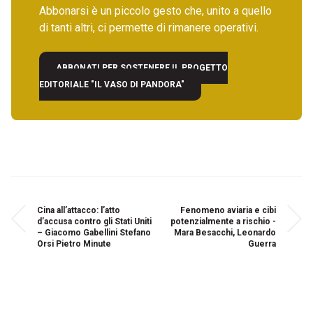
Abbonarsi è un piccolo gesto che, unito a quello
di tanti altri, ci permette di rimanere operativi.
ABBONATI PER SOSTENERE IL PROGETTO
EDITORIALE "IL VASO DI PANDORA"
Cina all’attacco: l’atto
Fenomeno aviaria e cibi
d’accusa contro gli Stati Uniti
potenzialmente a rischio -
– Giacomo Gabellini Stefano
Mara Besacchi, Leonardo
Orsi Pietro Minute
Guerra