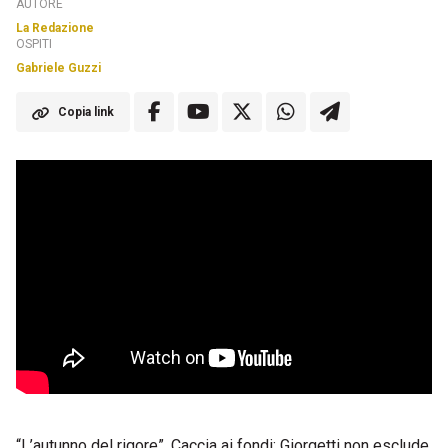
AUTORE
La Redazione
OSPITI
Gabriele Guzzi
Copia link
“L’autunno del rigore”. Caccia ai fondi: Giorgetti non esclude