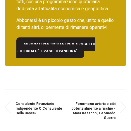
tutti, con una programmazione quotidiana
dedicata all’attualità economica e geopolitica.
Abbonarsi è un piccolo gesto che, unito a quello
di tanti altri, ci permette di rimanere operativi.
ABBONATI PER SOSTENERE IL PROGETTO
EDITORIALE "IL VASO DI PANDORA"
Consulente Finanziario
Fenomeno aviaria e cibi
Indipendente O Consulente
potenzialmente a rischio -
Della Banca?
Mara Besacchi, Leonardo
Guerra