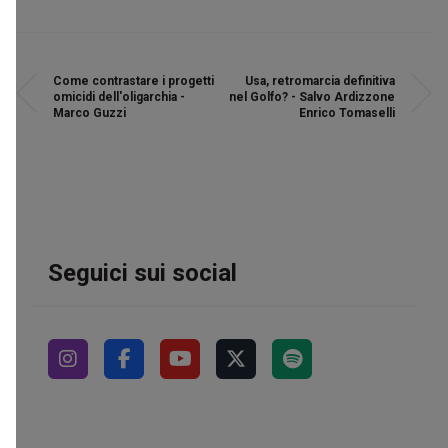
Come contrastare i progetti
Usa, retromarcia definitiva
omicidi dell'oligarchia -
nel Golfo? - Salvo Ardizzone
Marco Guzzi
Enrico Tomaselli
Seguici sui social