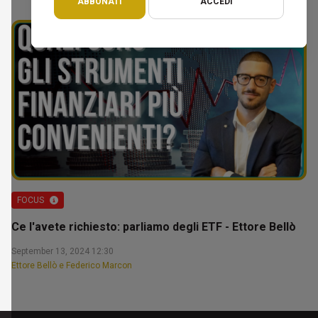
ABBONATI
ACCEDI
FOCUS
Ce l'avete richiesto: parliamo degli ETF - Ettore Bellò
September 13, 2024 12:30
Ettore Bellò e Federico Marcon