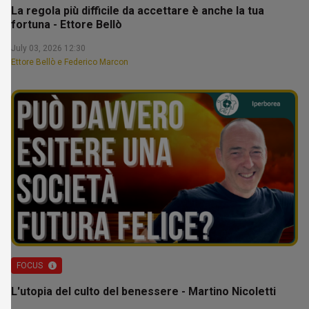
La regola più difficile da accettare è anche la tua
fortuna - Ettore Bellò
July 03, 2026 12:30
Ettore Bellò e Federico Marcon
FOCUS
L'utopia del culto del benessere - Martino Nicoletti