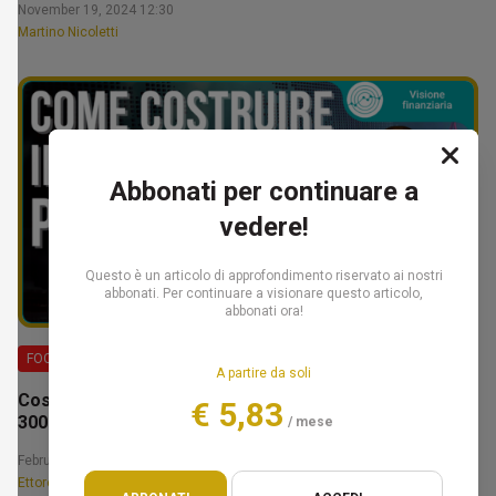
November 19, 2024 12:30
Martino Nicoletti
Abbonati per continuare a
vedere!
Questo è un articolo di approfondimento riservato ai nostri
abbonati. Per continuare a visionare questo articolo,
abbonati ora!
FOCUS
A partire da soli
Costruire il tuo patrimonio: la fase da 100.000€ a
€ 5,83
300.000€ – Ettore Bellò
/ mese
February 14, 2025 12:30
Ettore Bellò e Federico Marcon