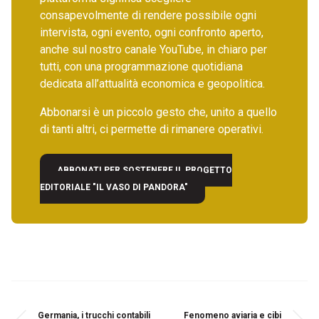
consapevolmente di rendere possibile ogni
intervista, ogni evento, ogni confronto aperto,
anche sul nostro canale YouTube, in chiaro per
tutti, con una programmazione quotidiana
dedicata all’attualità economica e geopolitica.
Abbonarsi è un piccolo gesto che, unito a quello
di tanti altri, ci permette di rimanere operativi.
ABBONATI PER SOSTENERE IL PROGETTO
EDITORIALE "IL VASO DI PANDORA"
Germania, i trucchi contabili
Fenomeno aviaria e cibi