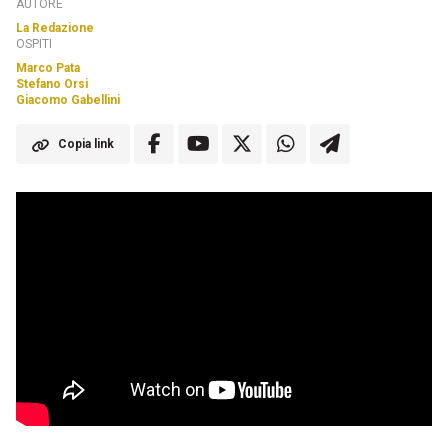
AUTORE
La Redazione
OSPITI
Marco Pata
Stefano Orsi
Giacomo Gabellini
Copia link