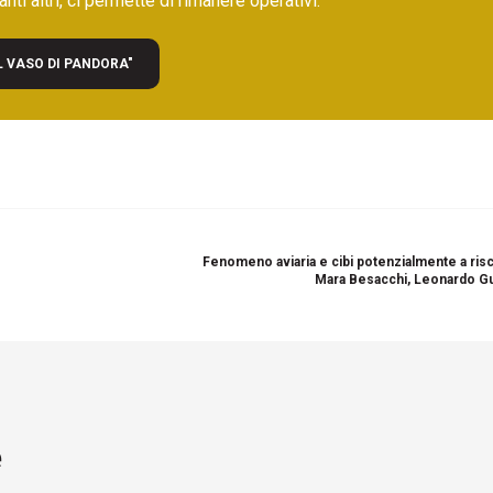
nti altri, ci permette di rimanere operativi.
L VASO DI PANDORA"
Fenomeno aviaria e cibi potenzialmente a risc
Mara Besacchi, Leonardo G
e