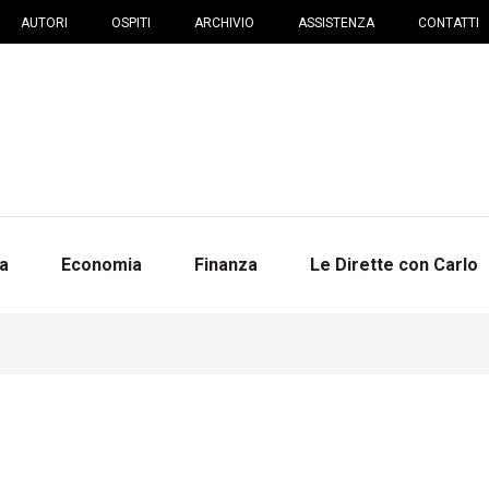
AUTORI
OSPITI
ARCHIVIO
ASSISTENZA
CONTATTI
na
Economia
Finanza
Le Dirette con Carlo