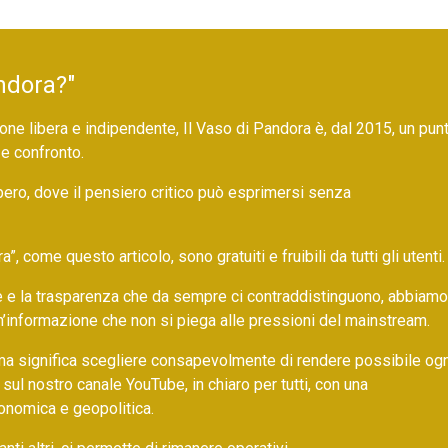
ndora?"
ne libera e indipendente, Il Vaso di Pandora è, dal 2015, un pun
 e confronto.
bero, dove il pensiero critico può esprimersi senza
 come questo articolo, sono gratuiti e fruibili da tutti gli utenti.
ore e la trasparenza che da sempre ci contraddistinguono, abbiamo
un’informazione che non si piega alle pressioni del mainstream.
ma significa scegliere consapevolmente di rendere possibile ogn
 sul nostro canale YouTube, in chiaro per tutti, con una
onomica e geopolitica.