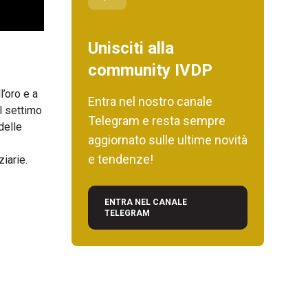
Unisciti alla
community IVDP
’oro e a
Entra nel nostro canale
l settimo
Telegram e resta sempre
delle
aggiornato sulle ultime novità
e tendenze!
iarie.
ENTRA NEL CANALE
TELEGRAM