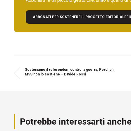
Abbonarsi è un piccolo gesto che, unito a quello di ta
ABBONATI PER SOSTENERE IL PROGETTO EDITORIALE "I
Sosteniamo il referendum contro la guerra. Perchè il
M5S non lo sostiene – Davide Rossi
Potrebbe interessarti anch