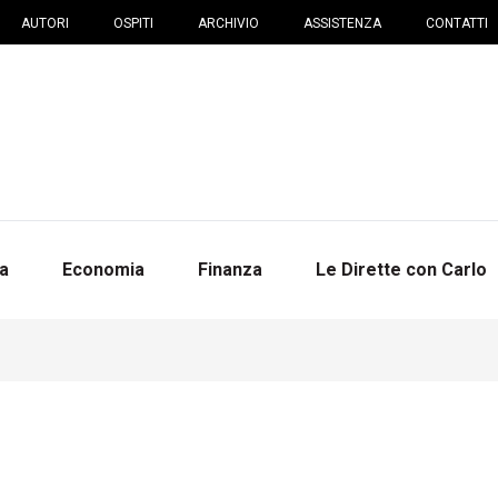
AUTORI
OSPITI
ARCHIVIO
ASSISTENZA
CONTATTI
na
Economia
Finanza
Le Dirette con Carlo