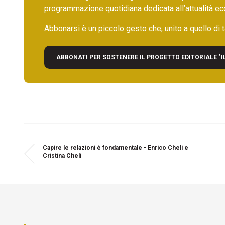
programmazione quotidiana dedicata all’attualità ec
Abbonarsi è un piccolo gesto che, unito a quello di ta
ABBONATI PER SOSTENERE IL PROGETTO EDITORIALE "I
Capire le relazioni è fondamentale - Enrico Cheli e
Cristina Cheli