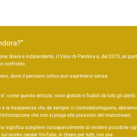
ndora?"
ne libera e indipendente, Il Vaso di Pandora è, dal 2015, un pun
 e confronto.
bero, dove il pensiero critico può esprimersi senza
 come questo articolo, sono gratuiti e fruibili da tutti gli utenti.
ore e la trasparenza che da sempre ci contraddistinguono, abbiamo
un’informazione che non si piega alle pressioni del mainstream.
ma significa scegliere consapevolmente di rendere possibile ogn
 sul nostro canale YouTube, in chiaro per tutti, con una