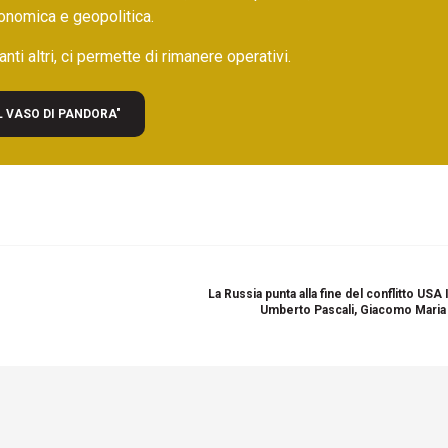
onomica e geopolitica.
nti altri, ci permette di rimanere operativi.
L VASO DI PANDORA"
La Russia punta alla fine del conflitto USA 
Umberto Pascali, Giacomo Maria 