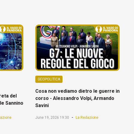
GEOPOLITICA
Cosa non vediamo dietro le guerre in
reta del
corso - Alessandro Volpi, Armando
ele Sannino
Savini
-
azione
June 19, 2026 19:30
La Redazione