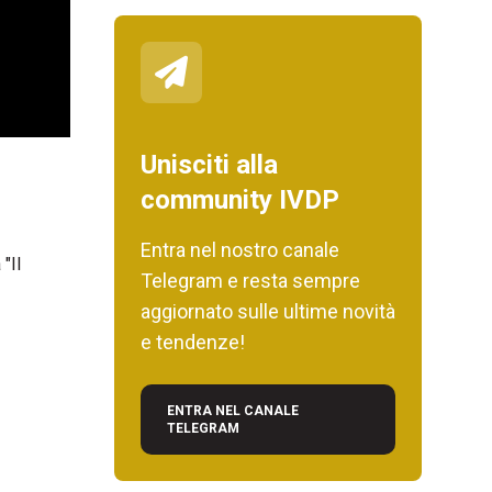
Unisciti alla
community IVDP
Entra nel nostro canale
"Il
Telegram e resta sempre
aggiornato sulle ultime novità
e tendenze!
ENTRA NEL CANALE
TELEGRAM