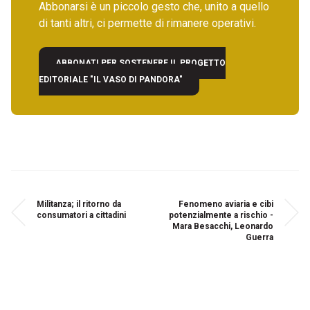
Abbonarsi è un piccolo gesto che, unito a quello
di tanti altri, ci permette di rimanere operativi.
ABBONATI PER SOSTENERE IL PROGETTO
EDITORIALE "IL VASO DI PANDORA"
Militanza; il ritorno da
Fenomeno aviaria e cibi
consumatori a cittadini
potenzialmente a rischio -
Mara Besacchi, Leonardo
Guerra