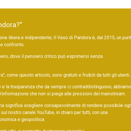
ndora?"
ne libera e indipendente, Il Vaso di Pandora è, dal 2015, un pun
 e confronto.
bero, dove il pensiero critico può esprimersi senza
 come questo articolo, sono gratuiti e fruibili da tutti gli utenti.
ore e la trasparenza che da sempre ci contraddistinguono, abbiamo
un’informazione che non si piega alle pressioni del mainstream.
ma significa scegliere consapevolmente di rendere possibile ogn
 sul nostro canale YouTube, in chiaro per tutti, con una
onomica e geopolitica.