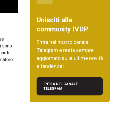
Unisciti alla
community IVDP
ese
Entra nel nostro canale
si sono
Telegram e resta sempre
uardi
aggiornato sulle ultime novità
matore,
e tendenze!
ENTRA NEL CANALE
TELEGRAM