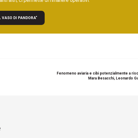
nti altri, ci permette di rimanere operativi.
L VASO DI PANDORA"
Fenomeno aviaria e cibi potenzialmente a risc
Mara Besacchi, Leonardo G
e