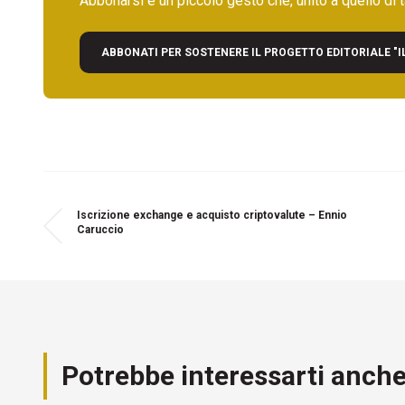
Abbonarsi è un piccolo gesto che, unito a quello di ta
ABBONATI PER SOSTENERE IL PROGETTO EDITORIALE "I
Iscrizione exchange e acquisto criptovalute – Ennio
Caruccio
Potrebbe interessarti anch