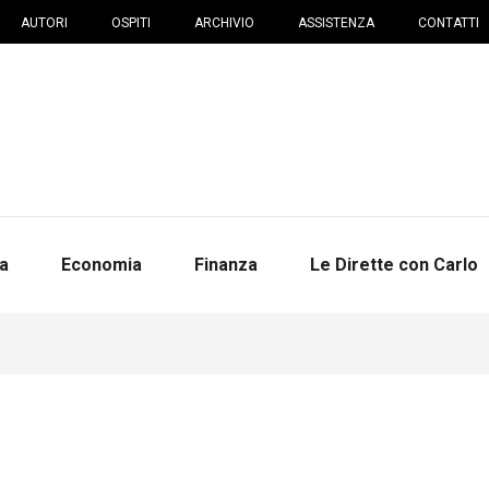
AUTORI
OSPITI
ARCHIVIO
ASSISTENZA
CONTATTI
na
Economia
Finanza
Le Dirette con Carlo