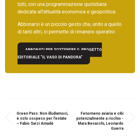
tutti, con una programmazione quotidiana
dedicata all’attualità economica e geopolitica.
Abbonarsi è un piccolo gesto che, unito a quello
di tanti altri, ci permette di rimanere operativi.
ABBONATI PER SOSTENERE IL PROGETTO
EDITORIALE "IL VASO DI PANDORA"
Green Pass: Non illudiamoci,
Fenomeno aviaria e cibi
è solo sospeso per l’estate
potenzialmente a rischio -
– Fabio Sarzi Amadè
Mara Besacchi, Leonardo
Guerra