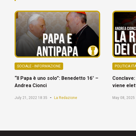
SOCIALE - INFORMAZIONE
POLITICA IT
“Il Papa è uno solo”: Benedetto 16° –
Conclave: 
Andrea Cionci
viene elet
-
July 21, 2022 18:35
La Redazione
May 08, 2025 