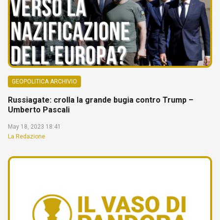
GEOPOLITICA ARCHIVIO
Russiagate: crolla la grande bugia contro Trump –
Umberto Pascali
May 18, 2023 18:41
La Redazione