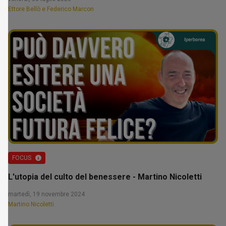
Ettore Bellò e Federico Marcon
FOCUS
L'utopia del culto del benessere - Martino Nicoletti
martedì, 19 novembre 2024
Martino Nicoletti