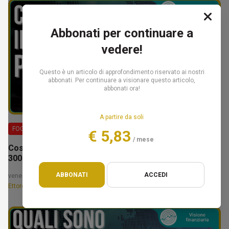
Abbonati per continuare a
vedere!
Questo è un articolo di approfondimento riservato ai nostri
abbonati. Per continuare a visionare questo articolo,
abbonati ora!
A partire da soli
FOCUS
€ 5,83
/ mese
Costruire il tuo patrimonio: la fase da 100.000€ a
300.000€ – Ettore Bellò
ABBONATI
ACCEDI
venerdì, 14 febbraio 2025
Ettore Bellò e Federico Marcon