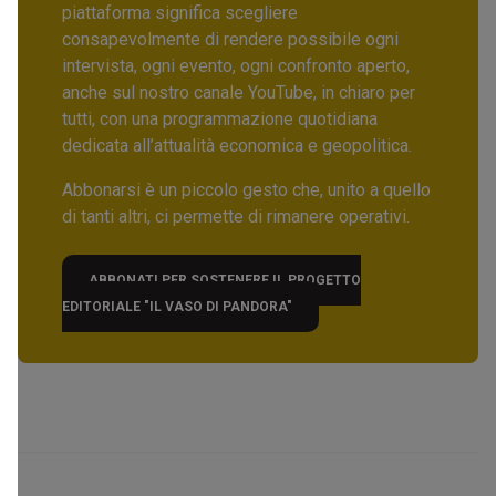
piattaforma significa scegliere
consapevolmente di rendere possibile ogni
intervista, ogni evento, ogni confronto aperto,
anche sul nostro canale YouTube, in chiaro per
tutti, con una programmazione quotidiana
dedicata all’attualità economica e geopolitica.
Abbonarsi è un piccolo gesto che, unito a quello
di tanti altri, ci permette di rimanere operativi.
ABBONATI PER SOSTENERE IL PROGETTO
EDITORIALE "IL VASO DI PANDORA"