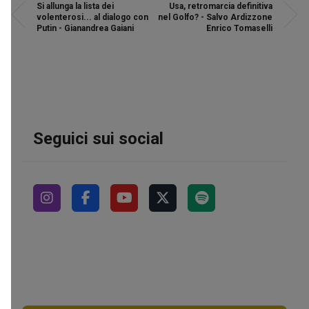
Si allunga la lista dei
Usa, retromarcia definitiva
volenterosi... al dialogo con
nel Golfo? - Salvo Ardizzone
Putin - Gianandrea Gaiani
Enrico Tomaselli
Seguici sui social