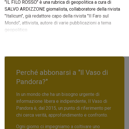
"IL FILO ROSSO" è una rubrica di geopolitica a cura di
SALVO ARDIZZONE giornalista, collaboratore della rivista
"Italicum", già redattore capo della rivista "Il Faro sul
Mondo", attivista, autore di varie pubblicazioni a tema
geopolitico.
Perché abbonarsi a "Il Vaso di
Pandora?"
In un mondo che ha un bisogno urgente di
informazione libera e indipendente, Il Vaso di
Pandora è, dal 2015, un punto di riferimento per
chi cerca verità, approfondimento e confronto.
Ogni giorno ci impegniamo a coltivare uno