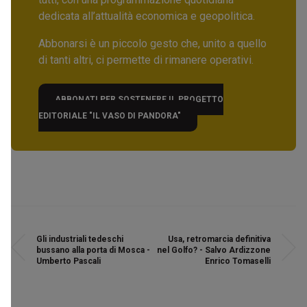
dedicata all’attualità economica e geopolitica.
Abbonarsi è un piccolo gesto che, unito a quello
di tanti altri, ci permette di rimanere operativi.
ABBONATI PER SOSTENERE IL PROGETTO
EDITORIALE "IL VASO DI PANDORA"
Gli industriali tedeschi
Usa, retromarcia definitiva
bussano alla porta di Mosca -
nel Golfo? - Salvo Ardizzone
Umberto Pascali
Enrico Tomaselli