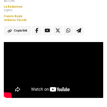
AUTORE
La Redazione
OSPITI
Francis Boyle
Umberto Pascali
Copia link