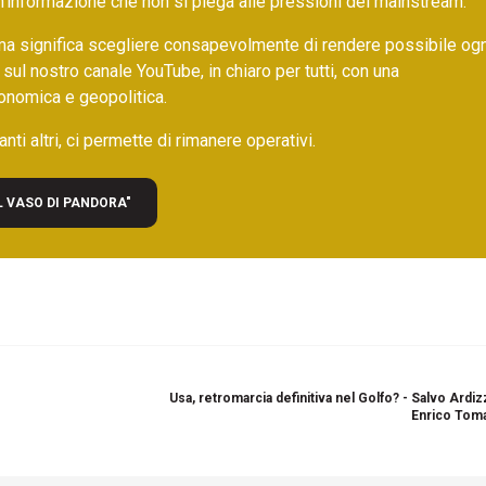
un’informazione che non si piega alle pressioni del mainstream.
ma significa scegliere consapevolmente di rendere possibile ogn
 sul nostro canale YouTube, in chiaro per tutti, con una
onomica e geopolitica.
nti altri, ci permette di rimanere operativi.
L VASO DI PANDORA"
Usa, retromarcia definitiva nel Golfo? - Salvo Ardi
Enrico Toma