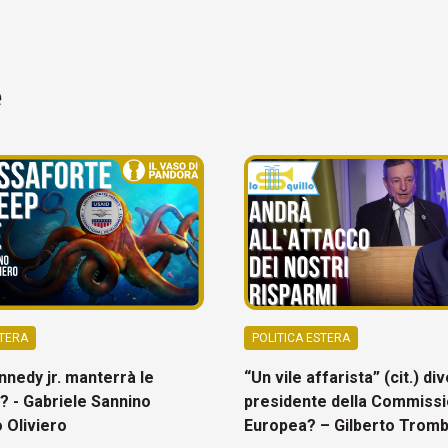
e
STERA
POLITICA ESTERA
nedy jr. manterrà le
“Un vile affarista” (cit.) di
 - Gabriele Sannino
presidente della Commiss
 Oliviero
Europea? – Gilberto Tromb