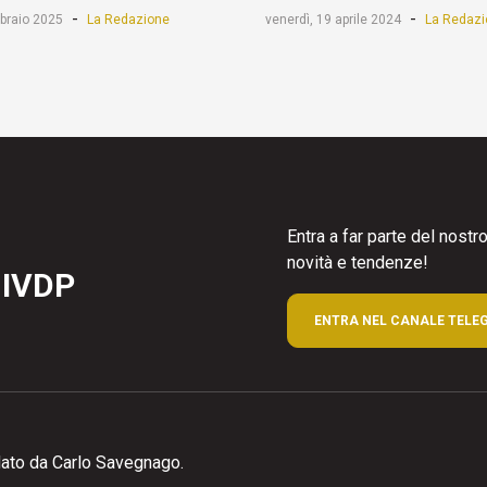
-
-
bbraio 2025
La Redazione
venerdì, 19 aprile 2024
La Redazi
Entra a far parte del nost
novità e tendenze!
 IVDP
ENTRA NEL CANALE TELE
ato da Carlo Savegnago.