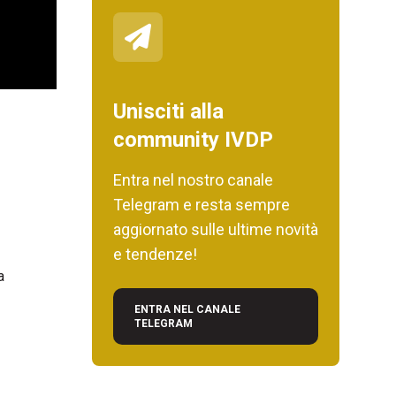
Unisciti alla
community IVDP
Entra nel nostro canale
Telegram e resta sempre
aggiornato sulle ultime novità
e tendenze!
a
ENTRA NEL CANALE
TELEGRAM