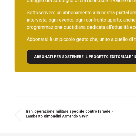
bisogno del sostegno di chi riconosce il valore di 
Sottoscrivere un abbonamento alla nostra piattafor
intervista, ogni evento, ogni confronto aperto, anche
programmazione quotidiana dedicata all’attualità ec
Abbonarsi è un piccolo gesto che, unito a quello di ta
ABBONATI PER SOSTENERE IL PROGETTO EDITORIALE "I
Iran, operazione militare speciale contro Israele -
Lamberto Rimondini Armando Savini