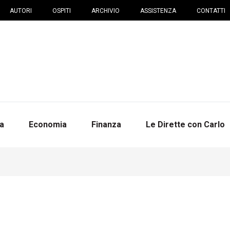
AUTORI
OSPITI
ARCHIVIO
ASSISTENZA
CONTATTI
na
Economia
Finanza
Le Dirette con Carlo