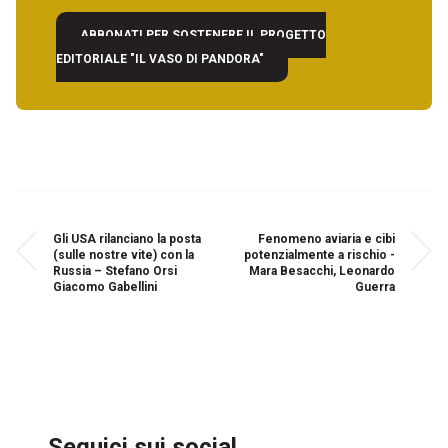
ABBONATI PER SOSTENERE IL PROGETTO
EDITORIALE "IL VASO DI PANDORA"
Gli USA rilanciano la posta
Fenomeno aviaria e cibi
(sulle nostre vite) con la
potenzialmente a rischio -
Russia – Stefano Orsi
Mara Besacchi, Leonardo
Giacomo Gabellini
Guerra
Seguici sui social