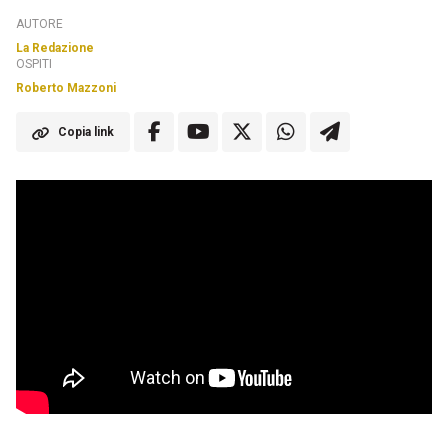
AUTORE
La Redazione
OSPITI
Roberto Mazzoni
Copia link