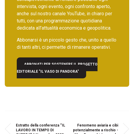
intervista, ogni evento, ogni confronto aperto,
anche sul nostro canale YouTube, in chiaro per
tutti, con una programmazione quotidiana
dedicata all’attualità economica e geopolitica.
Abbonarsi è un piccolo gesto che, unito a quello
di tanti altri, ci permette di rimanere operativi.
ABBONATI PER SOSTENERE IL PROGETTO
EDITORIALE "IL VASO DI PANDORA"
Estratto della conferenza “IL
Fenomeno aviaria e cibi
LAVORO IN TEMPO DI
potenzialmente a rischio -