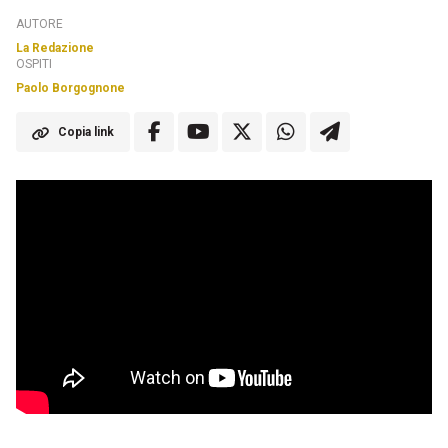
AUTORE
La Redazione
OSPITI
Paolo Borgognone
Copia link