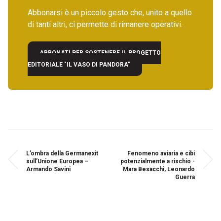
Abbonarsi è un piccolo gesto che, unito a quello
di tanti altri, ci permette di rimanere operativi.
ABBONATI PER SOSTENERE IL PROGETTO
EDITORIALE "IL VASO DI PANDORA"
L’ombra della Germanexit
Fenomeno aviaria e cibi
sull’Unione Europea –
potenzialmente a rischio -
Armando Savini
Mara Besacchi, Leonardo
Guerra