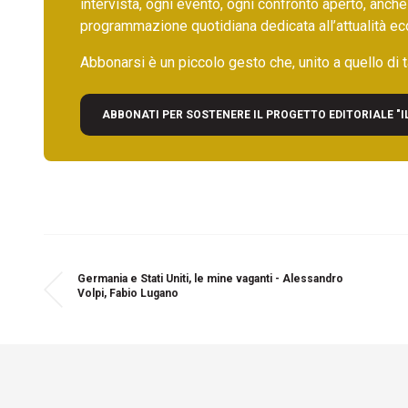
intervista, ogni evento, ogni confronto aperto, anche
programmazione quotidiana dedicata all’attualità ec
Abbonarsi è un piccolo gesto che, unito a quello di ta
ABBONATI PER SOSTENERE IL PROGETTO EDITORIALE "I
Germania e Stati Uniti, le mine vaganti - Alessandro
Volpi, Fabio Lugano