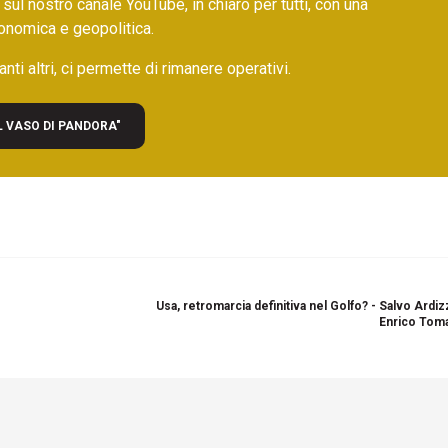
 sul nostro canale YouTube, in chiaro per tutti, con una
onomica e geopolitica.
nti altri, ci permette di rimanere operativi.
L VASO DI PANDORA"
Usa, retromarcia definitiva nel Golfo? - Salvo Ardi
Enrico Toma