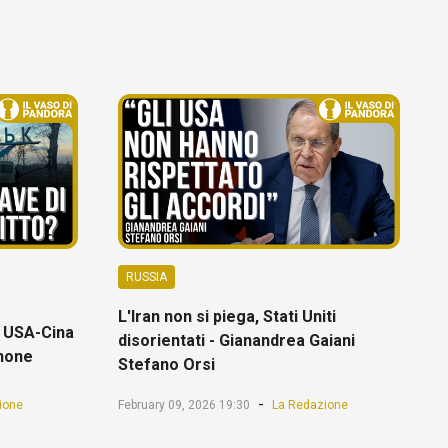
RUSSIA
L'Iran non si piega, Stati Uniti
a USA-Cina
disorientati - Gianandrea Gaiani
gnone
Stefano Orsi
-
ione
February 09, 2026 19:30
La Redazione