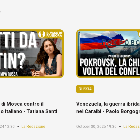
e
RUSSIA
di Mosca contro il
Venezuela, la guerra ibrid
o italiano - Tatiana Santi
nei Caraibi - Paolo Borgo
-
-
24 12:30
La Redazione
October 30, 2025 19:30
La Redaz