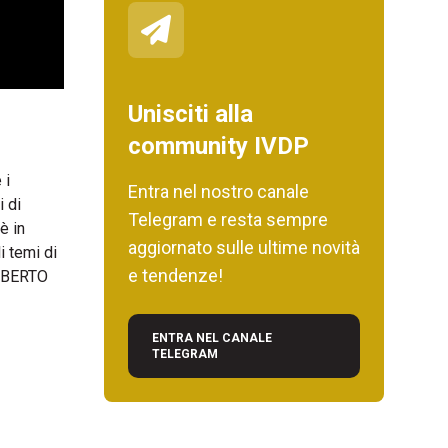
Unisciti alla
community IVDP
 i
Entra nel nostro canale
i di
Telegram e resta sempre
è in
aggiornato sulle ultime novità
i temi di
e tendenze!
UMBERTO
ENTRA NEL CANALE
TELEGRAM