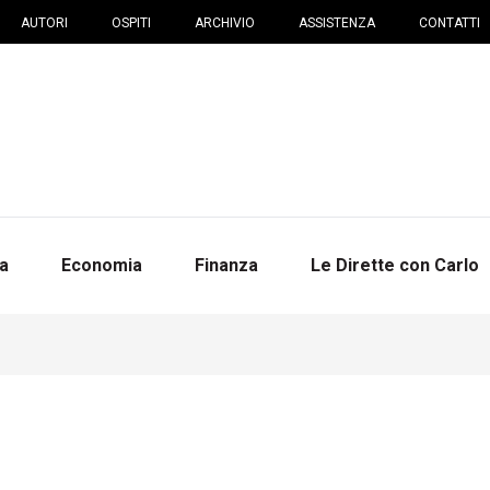
AUTORI
OSPITI
ARCHIVIO
ASSISTENZA
CONTATTI
na
Economia
Finanza
Le Dirette con Carlo