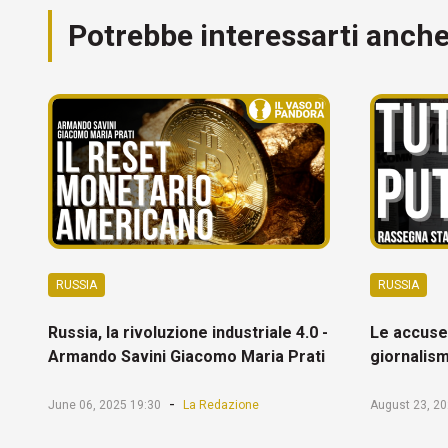
Potrebbe interessarti anch
RUSSIA
RUSSIA
Russia, la rivoluzione industriale 4.0 -
Le accuse 
Armando Savini Giacomo Maria Prati
giornalism
-
June 06, 2025 19:30
La Redazione
August 23, 20