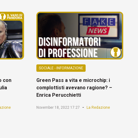
SOCIALE - INFORMAZIONE
ro con
Green Pass a vita e microchip: i
ulia
complottisti avevano ragione? –
Enrica Perucchietti
-
azione
November 18, 2022 17:27
La Redazione