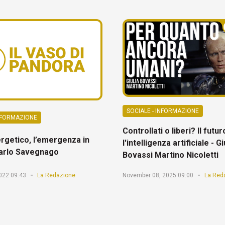
SOCIALE - INFORMAZIONE
INFORMAZIONE
Controllati o liberi? Il futu
rgetico, l’emergenza in
l'intelligenza artificiale - Gi
Carlo Savegnago
Bovassi Martino Nicoletti
-
-
022 09:43
La Redazione
November 08, 2025 09:00
La Red