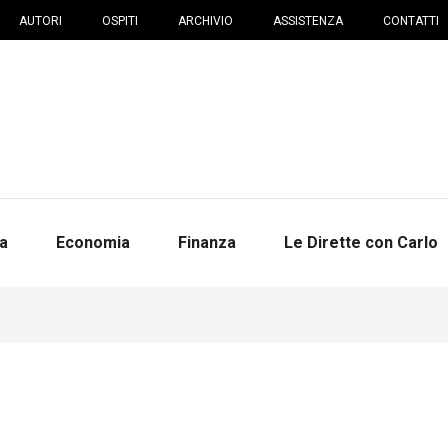
AUTORI
OSPITI
ARCHIVIO
ASSISTENZA
CONTATTI
na
Economia
Finanza
Le Dirette con Carlo