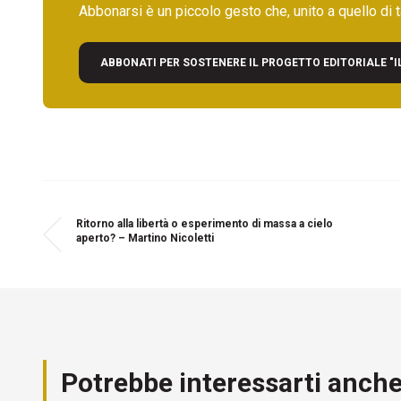
Abbonarsi è un piccolo gesto che, unito a quello di ta
ABBONATI PER SOSTENERE IL PROGETTO EDITORIALE "I
Ritorno alla libertà o esperimento di massa a cielo
aperto? – Martino Nicoletti
Potrebbe interessarti anch