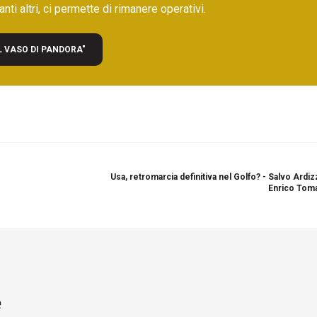
nti altri, ci permette di rimanere operativi.
L VASO DI PANDORA"
Usa, retromarcia definitiva nel Golfo? - Salvo Ardi
Enrico Toma
e