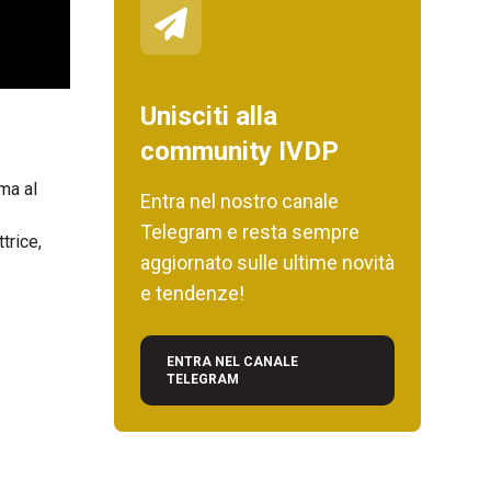
Unisciti alla
community IVDP
 ma al
Entra nel nostro canale
Telegram e resta sempre
trice,
aggiornato sulle ultime novità
e tendenze!
ENTRA NEL CANALE
TELEGRAM