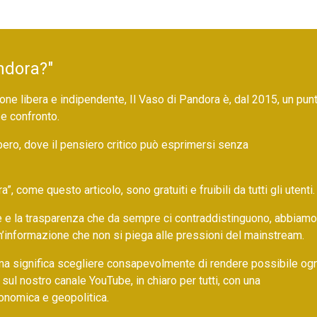
ndora?"
ne libera e indipendente, Il Vaso di Pandora è, dal 2015, un pun
 e confronto.
bero, dove il pensiero critico può esprimersi senza
 come questo articolo, sono gratuiti e fruibili da tutti gli utenti.
ore e la trasparenza che da sempre ci contraddistinguono, abbiamo
un’informazione che non si piega alle pressioni del mainstream.
ma significa scegliere consapevolmente di rendere possibile ogn
 sul nostro canale YouTube, in chiaro per tutti, con una
onomica e geopolitica.