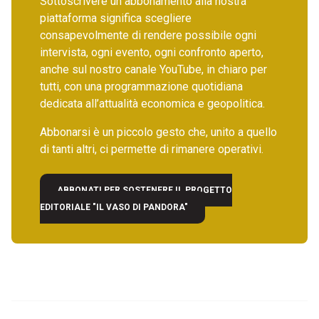
Sottoscrivere un abbonamento alla nostra
piattaforma significa scegliere
consapevolmente di rendere possibile ogni
intervista, ogni evento, ogni confronto aperto,
anche sul nostro canale YouTube, in chiaro per
tutti, con una programmazione quotidiana
dedicata all’attualità economica e geopolitica.
Abbonarsi è un piccolo gesto che, unito a quello
di tanti altri, ci permette di rimanere operativi.
ABBONATI PER SOSTENERE IL PROGETTO
EDITORIALE "IL VASO DI PANDORA"