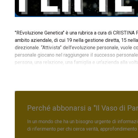
"REvoluzione Genetica" è una rubrica a cura di CRISTINA
ambito aziendale, di cui 19 nella gestione diretta, 15 nel
direzionale. “Attivista” dell’evoluzione personale, vuole c
personale giocano nel raggiungere il successo personale 
persona, una relazione, una famiglia e un’azienda alla volt
Perché abbonarsi a "Il Vaso di Pa
In un mondo che ha un bisogno urgente di informazio
di riferimento per chi cerca verità, approfondimento