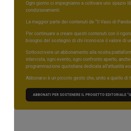
Ogni giorno ci impegniamo a coltivare uno spazio li
condizionamenti.
La maggior parte dei contenuti de “Il Vaso di Pandora”,
Per continuare a creare questi contenuti con il rig
bisogno del sostegno di chi riconosce il valore di 
Sottoscrivere un abbonamento alla nostra piattafor
intervista, ogni evento, ogni confronto aperto, anche
programmazione quotidiana dedicata all’attualità ec
Abbonarsi è un piccolo gesto che, unito a quello di ta
ABBONATI PER SOSTENERE IL PROGETTO EDITORIALE "I