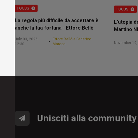
FOCUS
FOCUS
La regola più difficile da accettare è
L'utopia d
anche la tua fortuna - Ettore Bellò
Martino Ni
July 03, 2026
Ettore Bellò e Federico
-
November 19,
12:30
Marcon
Unisciti alla community