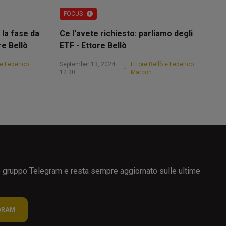
FOCUS
 la fase da
Ce l'avete richiesto: parliamo degli
re Bellò
ETF - Ettore Bellò
 e Federico
September 13, 2024
Ettore Bellò e Federico
-
12:30
Marcon
ro gruppo Telegram e resta sempre aggiornato sulle ultime
GRAM