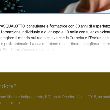
 PASQUALOTTO, consulente e formatrice con 30 anni di esperienz
la formazione individuale e di gruppo e 10 nella consulenza azien
ontagiare il mondo sul ruolo chiave che la Crescita e l’Evoluzione
e professionale. La sua missione è contribuire a migliorare il m
a. Sito: https://www.evora.acade...
ndora?"
ne libera e indipendente, Il Vaso di Pandora è, dal 2015, un pun
 e confronto.