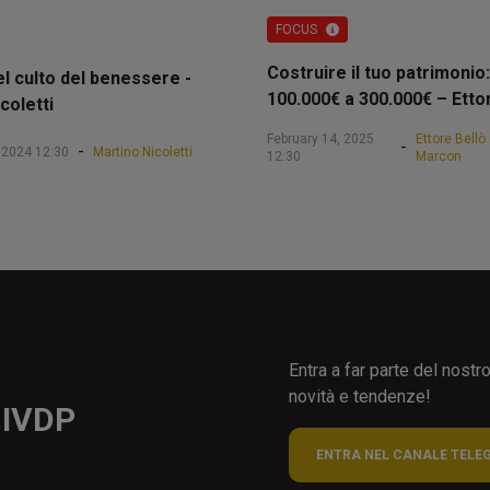
FOCUS
Costruire il tuo patrimonio:
el culto del benessere -
100.000€ a 300.000€ – Etto
coletti
February 14, 2025
Ettore Bellò
-
-
 2024 12:30
Martino Nicoletti
12:30
Marcon
Entra a far parte del nost
novità e tendenze!
 IVDP
ENTRA NEL CANALE TELE