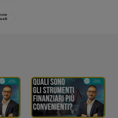
zzone
selli