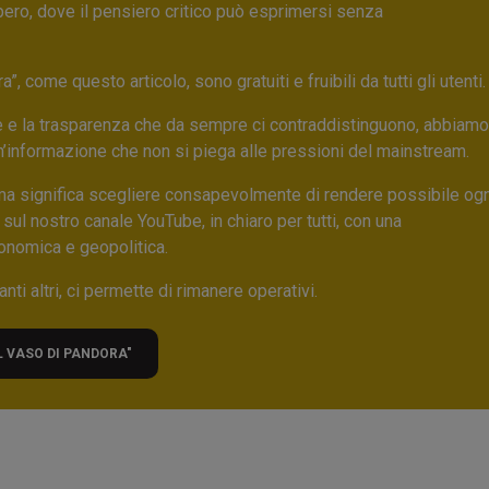
bero, dove il pensiero critico può esprimersi senza
 come questo articolo, sono gratuiti e fruibili da tutti gli utenti.
ore e la trasparenza che da sempre ci contraddistinguono, abbiamo
un’informazione che non si piega alle pressioni del mainstream.
ma significa scegliere consapevolmente di rendere possibile ogn
 sul nostro canale YouTube, in chiaro per tutti, con una
onomica e geopolitica.
nti altri, ci permette di rimanere operativi.
L VASO DI PANDORA"