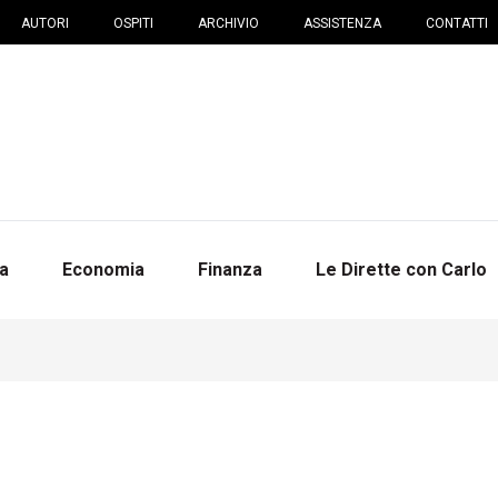
AUTORI
OSPITI
ARCHIVIO
ASSISTENZA
CONTATTI
na
Economia
Finanza
Le Dirette con Carlo