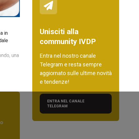
Unisciti alla
a in
community IVDP
dale
Entra nel nostro canale
ondo, una
Telegram e resta sempre
aggiornato sulle ultime novità
e tendenze!
ENTRA NEL CANALE
TELEGRAM
to