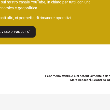
 sul nostro canale YouTube, in chiaro per tutti, con una
onomica e geopolitica.
nti altri, ci permette di rimanere operativi.
L VASO DI PANDORA"
Fenomeno aviaria e cibi potenzialmente a risc
Mara Besacchi, Leonardo G