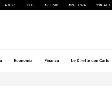
AUTORI
OSPITI
ARCHIVIO
ASSISTENZA
CONTATTI
na
Economia
Finanza
Le Dirette con Carlo