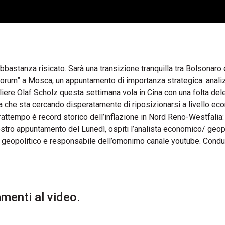
 abbastanza risicato. Sarà una transizione tranquilla tra Bolsonaro
 Forum” a Mosca, un appuntamento di importanza strategica: anali
celliere Olaf Scholz questa settimana vola in Cina con una folta de
ia che sta cercando disperatamente di riposizionarsi a livello e
rattempo è record storico dell’inflazione in Nord Reno-Westfalia
nostro appuntamento del Lunedì, ospiti l’analista economico/ geop
eopolitico e responsabile dell’omonimo canale youtube. Cond
enti al video.