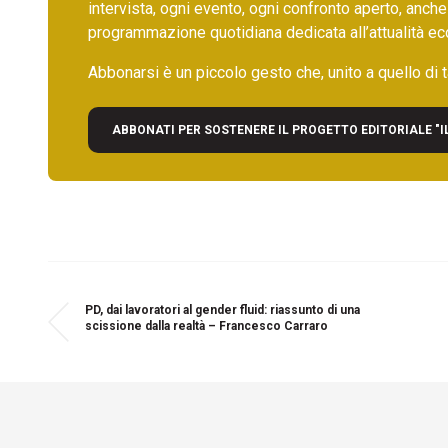
intervista, ogni evento, ogni confronto aperto, anche
programmazione quotidiana dedicata all’attualità ec
Abbonarsi è un piccolo gesto che, unito a quello di ta
ABBONATI PER SOSTENERE IL PROGETTO EDITORIALE "I
PD, dai lavoratori al gender fluid: riassunto di una
scissione dalla realtà – Francesco Carraro