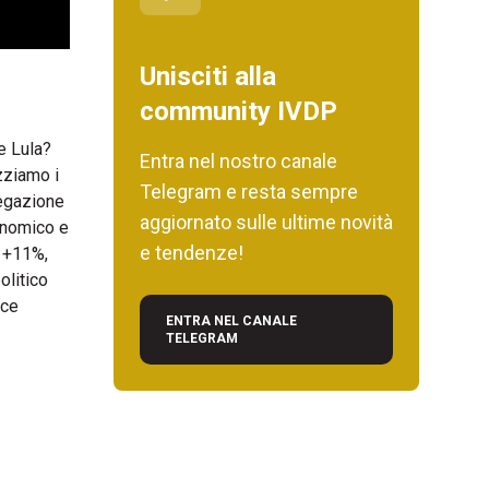
Unisciti alla
community IVDP
 e Lula?
Entra nel nostro canale
zziamo i
Telegram e resta sempre
legazione
aggiornato sulle ultime novità
conomico e
e tendenze!
: +11%,
olitico
uce
ENTRA NEL CANALE
TELEGRAM