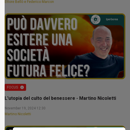
Ettore Bellò e Federico Marcon
FOCUS
L'utopia del culto del benessere - Martino Nicoletti
November 19, 2024 12:30
Martino Nicoletti