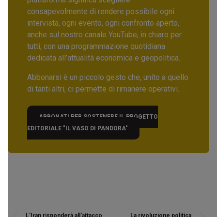
consapevolmente di rendere possibile ogni
intervista, ogni evento, ogni confronto aperto,
anche sul nostro canale YouTube, in chiaro per
tutti, con una programmazione quotidiana
dedicata all’attualità economica e geopolitica.
Abbonarsi è un piccolo gesto che, unito a quello
di tanti altri, ci permette di rimanere operativi.
ABBONATI PER SOSTENERE IL PROGETTO
EDITORIALE "IL VASO DI PANDORA"
L'Iran risponderà all'attacco
La rivoluzione politica