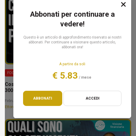
Abbonati per continuare a
vedere!
Questo è un articolo di approfondimento riservato ai nostri
abbonati. Per continuare a visionare questo articolo,
abbonati ora!
A partire da soli
€ 5.83
FOCUS
/ mese
Costruire il tuo patrimonio: la fase da 100.000€ a
300.000€ – Ettore Bellò
ABBONATI
ACCEDI
February 14, 2025 12:30
Ettore Bellò e Federico Marcon