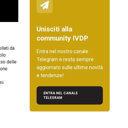
Unisciti alla
community IVDP
llati da
Entra nel nostro canale
solo
Telegram e resta sempre
uso delle
aggiornato sulle ultime novità
ione
e tendenze!
ni
ENTRA NEL CANALE
TELEGRAM