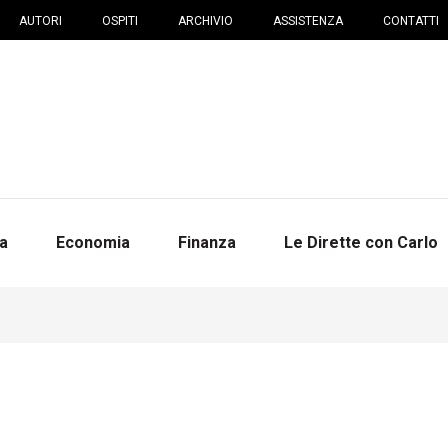
AUTORI
OSPITI
ARCHIVIO
ASSISTENZA
CONTATTI
na
Economia
Finanza
Le Dirette con Carlo