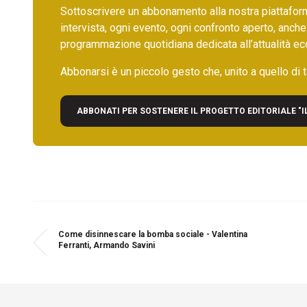
Sottoscrivere un abbonamento alla nostra piattafor
intervista, ogni evento, ogni confronto aperto, anche
programmazione quotidiana dedicata all’attualità ec
Abbonarsi è un piccolo gesto che, unito a quello di ta
ABBONATI PER SOSTENERE IL PROGETTO EDITORIALE "I
Come disinnescare la bomba sociale - Valentina
Ferranti, Armando Savini