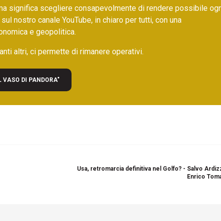
ma significa scegliere consapevolmente di rendere possibile ogn
 sul nostro canale YouTube, in chiaro per tutti, con una
onomica e geopolitica.
nti altri, ci permette di rimanere operativi.
L VASO DI PANDORA"
Usa, retromarcia definitiva nel Golfo? - Salvo Ardi
Enrico Toma