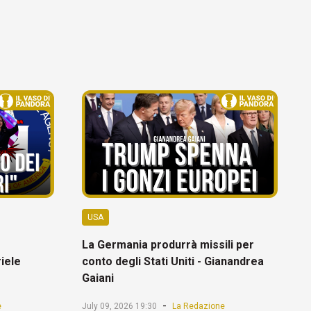
USA
La Germania produrrà missili per
riele
conto degli Stati Uniti - Gianandrea
Gaiani
-
e
July 09, 2026 19:30
La Redazione