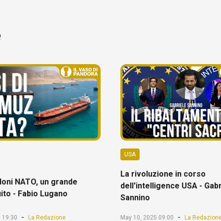
e
USA
La rivoluzione in corso
oni NATO, un grande
dell'intelligence USA - Gab
ito - Fabio Lugano
Sannino
-
-
 19:30
La Redazione
May 10, 2025 09:00
La Redazion