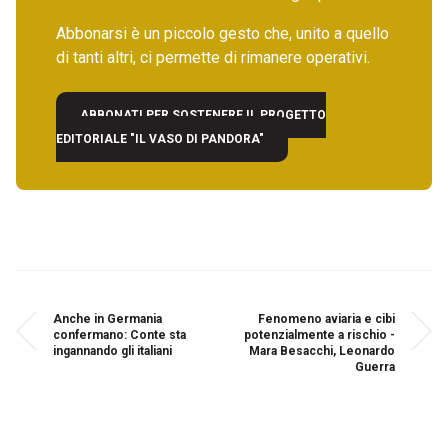
Abbonarsi è un piccolo gesto che, unito a quello
di tanti altri, ci permette di rimanere operativi.
ABBONATI PER SOSTENERE IL PROGETTO
EDITORIALE "IL VASO DI PANDORA"
Anche in Germania
Fenomeno aviaria e cibi
confermano: Conte sta
potenzialmente a rischio -
ingannando gli italiani
Mara Besacchi, Leonardo
Guerra