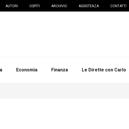
AUTORI
OSPITI
ARCHIVIO
ASSISTENZA
CONTATTI
na
Economia
Finanza
Le Dirette con Carlo