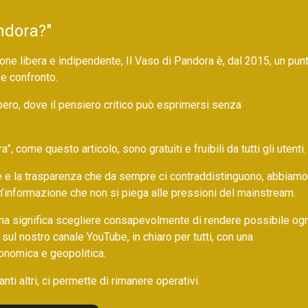
ndora?"
ne libera e indipendente, Il Vaso di Pandora è, dal 2015, un pun
 e confronto.
bero, dove il pensiero critico può esprimersi senza
 come questo articolo, sono gratuiti e fruibili da tutti gli utenti.
ore e la trasparenza che da sempre ci contraddistinguono, abbiamo
un’informazione che non si piega alle pressioni del mainstream.
ma significa scegliere consapevolmente di rendere possibile ogn
 sul nostro canale YouTube, in chiaro per tutti, con una
onomica e geopolitica.
nti altri, ci permette di rimanere operativi.