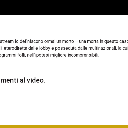
instream lo definiscono ormai un morto – una morta in questo cas
li, eterodiretta dalle lobby e posseduta dalle multinazionali, la cu
grammi folli, nell’ipotesi migliore incomprensibili.
enti al video.