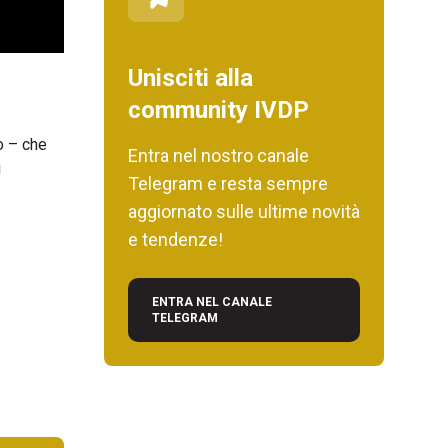
Unisciti alla
community IVDP
o – che
Entra nel nostro canale
i
Telegram e resta sempre
aggiornato sulle ultime novità
e tendenze!
ENTRA NEL CANALE
TELEGRAM