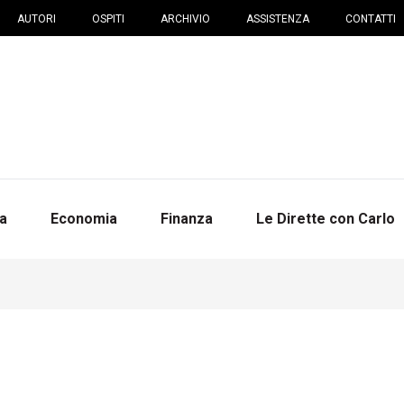
AUTORI
OSPITI
ARCHIVIO
ASSISTENZA
CONTATTI
na
Economia
Finanza
Le Dirette con Carlo