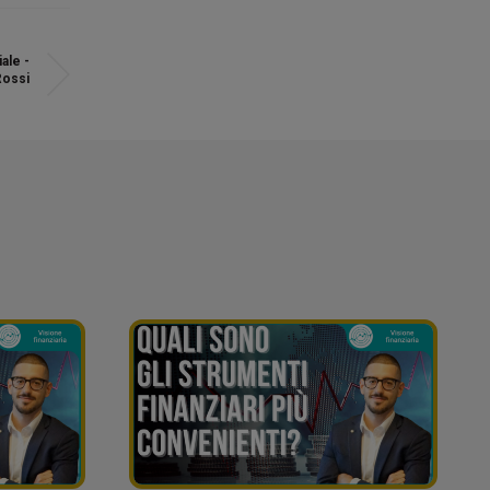
iale -
Rossi