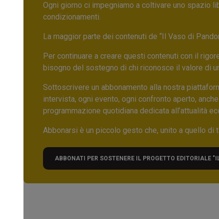
Ogni giorno ci impegniamo a coltivare uno spazio li
condizionamenti.
La maggior parte dei contenuti de “Il Vaso di Pandora”,
Per continuare a creare questi contenuti con il rig
bisogno del sostegno di chi riconosce il valore di 
Sottoscrivere un abbonamento alla nostra piattafor
intervista, ogni evento, ogni confronto aperto, anche
programmazione quotidiana dedicata all’attualità ec
Abbonarsi è un piccolo gesto che, unito a quello di ta
ABBONATI PER SOSTENERE IL PROGETTO EDITORIALE "I