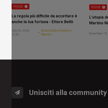
FOCUS
FOCUS
La regola più difficile da accettare è
L'utopia d
anche la tua fortuna - Ettore Bellò
Martino Ni
July 03, 2026
Ettore Bellò e Federico
-
November 19,
12:30
Marcon
Unisciti alla community