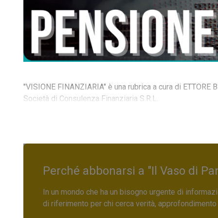
"VISIONE FINANZIARIA" è una rubrica a cura di ETTORE BE
Società di Consulenza Finanziaria S.R.L.
Perché abbonarsi a "Il Vaso di Pa
In un mondo che ha un bisogno urgente di informazio
di riferimento per chi cerca verità, approfondimento