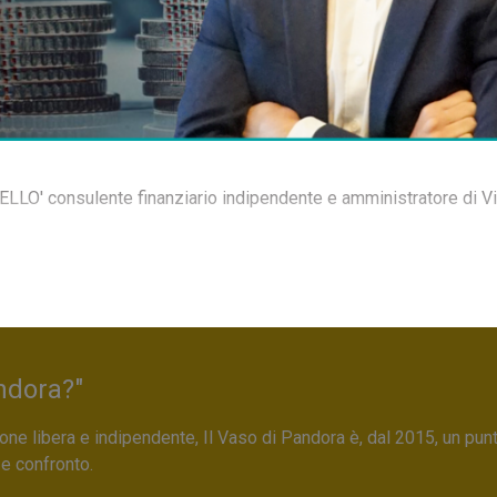
LLO' consulente finanziario indipendente e amministratore di Vi
ndora?"
ne libera e indipendente, Il Vaso di Pandora è, dal 2015, un pun
 e confronto.