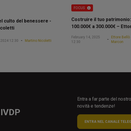
FOCUS
Costruire il tuo patrimonio:
el culto del benessere -
100.000€ a 300.000€ – Etto
coletti
February 14, 2025
Ettore Bellò
-
-
 2024 12:30
Martino Nicoletti
12:30
Marcon
Entra a far parte del nost
novità e tendenze!
 IVDP
ENTRA NEL CANALE TELE