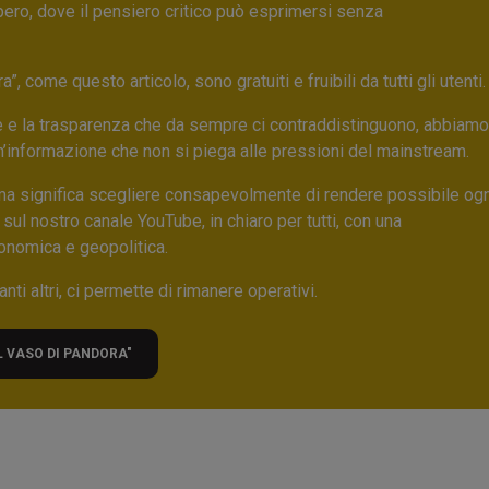
bero, dove il pensiero critico può esprimersi senza
 come questo articolo, sono gratuiti e fruibili da tutti gli utenti.
ore e la trasparenza che da sempre ci contraddistinguono, abbiamo
un’informazione che non si piega alle pressioni del mainstream.
ma significa scegliere consapevolmente di rendere possibile ogn
 sul nostro canale YouTube, in chiaro per tutti, con una
onomica e geopolitica.
nti altri, ci permette di rimanere operativi.
L VASO DI PANDORA"