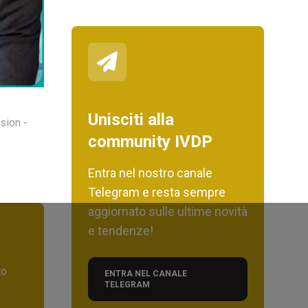
Unisciti alla
sion -
community IVDP
Entra nel nostro canale
Telegram e resta sempre
aggiornato sulle ultime novità
e tendenze!
to
ENTRA NEL CANALE
TELEGRAM