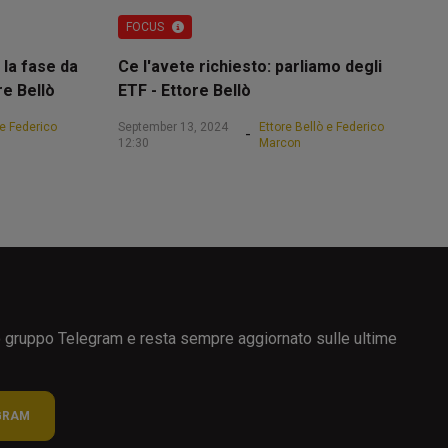
FOCUS
 la fase da
Ce l'avete richiesto: parliamo degli
re Bellò
ETF - Ettore Bellò
 e Federico
September 13, 2024
Ettore Bellò e Federico
-
12:30
Marcon
ro gruppo Telegram e resta sempre aggiornato sulle ultime
GRAM