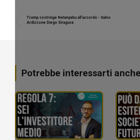
Trump costringe Netanyahu all'accordo - Salvo
Ardizzone Diego Siragusa
Potrebbe interessarti anch