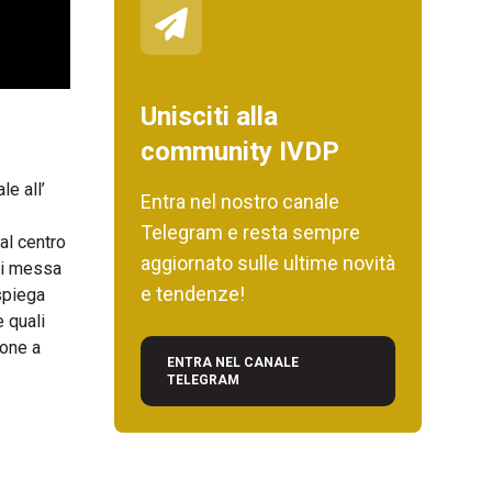
Unisciti alla
community IVDP
le all’
Entra nel nostro canale
Telegram e resta sempre
al centro
aggiornato sulle ultime novità
 di messa
e tendenze!
 spiega
 quali
ione a
ENTRA NEL CANALE
TELEGRAM