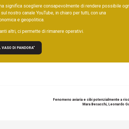
ma significa scegliere consapevolmente di rendere possibile ogn
 sul nostro canale YouTube, in chiaro per tutti, con una
onomica e geopolitica.
nti altri, ci permette di rimanere operativi.
L VASO DI PANDORA"
Fenomeno aviaria e cibi potenzialmente a risc
Mara Besacchi, Leonardo G