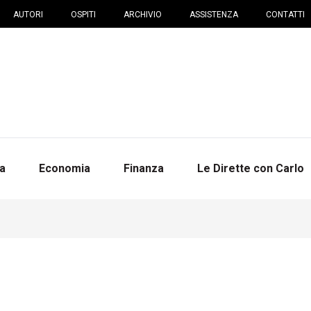
AUTORI
OSPITI
ARCHIVIO
ASSISTENZA
CONTATTI
na
Economia
Finanza
Le Dirette con Carlo