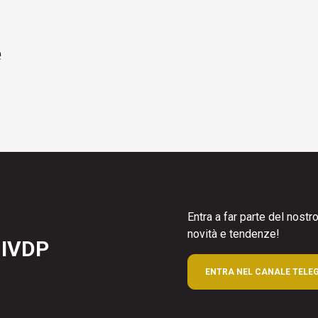
e
Entra a far parte del nost
novità e tendenze!
 IVDP
ENTRA NEL CANALE TELE