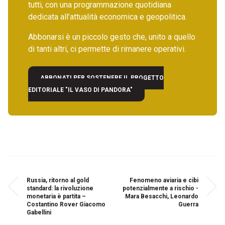
tutti, con una programmazione quotidiana
dedicata all’attualità economica e geopolitica.
Abbonarsi è un piccolo gesto che, unito a quello
di tanti altri, ci permette di rimanere operativi.
ABBONATI PER SOSTENERE IL PROGETTO
EDITORIALE "IL VASO DI PANDORA"
Russia, ritorno al gold
Fenomeno aviaria e cibi
standard: la rivoluzione
potenzialmente a rischio -
monetaria è partita –
Mara Besacchi, Leonardo
Costantino Rover Giacomo
Guerra
Gabellini