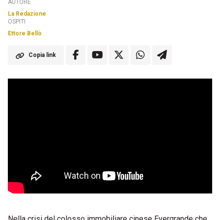
AUTORE
La Redazione
OSPITI
Ettore Bellò
Copia link
Nella crisi del colosso immobiliare cinese Evergrande che