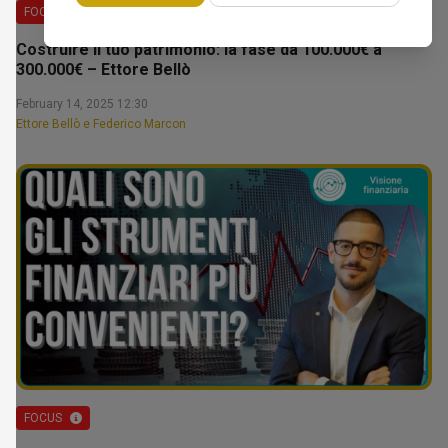
FOCUS
Costruire il tuo patrimonio: la fase da 100.000€ a
300.000€ – Ettore Bellò
February 14, 2025 12:30
Ettore Bellò e Federico Marcon
FOCUS