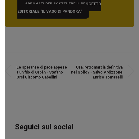
ABBONATI PER SOSTENERE IL PROGETTO
EDITORIALE "IL VASO DI PANDORA"
Le speranze di pace appese
Usa, retromarcia definitiva
a un filo di Orbàn - Stefano
nel Golfo? - Salvo Ardizzone
Orsi Giacomo Gabellini
Enrico Tomaselli
Seguici sui social