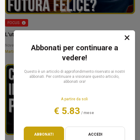
FOCUS
L'utopia del culto del benessere - Martino Nicoletti
November 19, 2024 12:30
Abbonati per continuare a
Martino Nicoletti
vedere!
Questo è un articolo di approfondimento riservato ai nostri
abbonati. Per continuare a visionare questo articolo,
abbonati ora!
A partire da soli
€ 5.83
/ mese
ABBONATI
ACCEDI