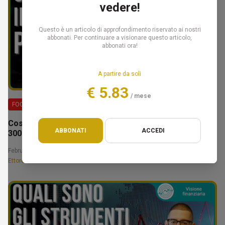
vedere!
Questo è un articolo di approfondimento riservato ai nostri
abbonati. Per continuare a visionare questo articolo,
abbonati ora!
A partire da soli
€ 5.83
/ mese
FOCUS
Costruire il tuo patrimonio: la fase da 100.000€ a
ABBONATI
ACCEDI
300.000€ – Ettore Bellò
February 14, 2025 12:30
Ettore Bellò e Federico Marcon