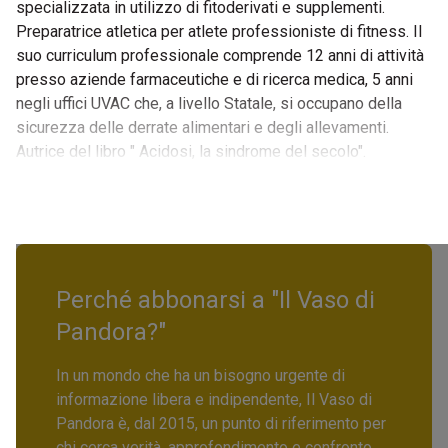
specializzata in utilizzo di fitoderivati e supplementi.
Preparatrice atletica per atlete professioniste di fitness. Il
suo curriculum professionale comprende 12 anni di attività
presso aziende farmaceutiche e di ricerca medica, 5 anni
negli uffici UVAC che, a livello Statale, si occupano della
sicurezza delle derrate alimentari e degli allevamenti.
Autrice del libro " Acidosi, la sindrome del secolo".
Perché abbonarsi a "Il Vaso di
Pandora?"
In un mondo che ha un bisogno urgente di
informazione libera e indipendente, Il Vaso di
Pandora è, dal 2015, un punto di riferimento per
chi cerca verità, approfondimento e confronto.