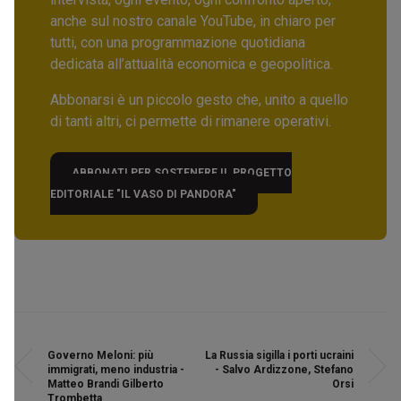
anche sul nostro canale YouTube, in chiaro per
tutti, con una programmazione quotidiana
dedicata all’attualità economica e geopolitica.
Abbonarsi è un piccolo gesto che, unito a quello
di tanti altri, ci permette di rimanere operativi.
ABBONATI PER SOSTENERE IL PROGETTO
EDITORIALE "IL VASO DI PANDORA"
Governo Meloni: più
La Russia sigilla i porti ucraini
immigrati, meno industria -
- Salvo Ardizzone, Stefano
Matteo Brandi Gilberto
Orsi
Trombetta