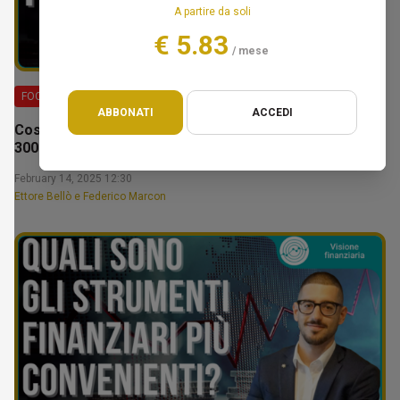
A partire da soli
€ 5.83
/ mese
FOCUS
ABBONATI
ACCEDI
Costruire il tuo patrimonio: la fase da 100.000€ a
300.000€ – Ettore Bellò
February 14, 2025 12:30
Ettore Bellò e Federico Marcon