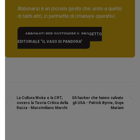
Abbonarsi è un piccolo gesto che, unito a quello
di tanti altri, ci permette di rimanere operativi.
ABBONATI PER SOSTENERE IL PROGETTO
EDITORIALE "IL VASO DI PANDORA"
La Cultura Woke e la CRT,
Gli hacker che hanno salvato
ovvero la Teoria Critica della
gli USA - Patrick Byrne, Guya
Razza - Massimiliano Marchi
Mariani