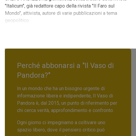
"Italicum", già redattore capo della rivista "Il Faro sul
Mondo", attivista, autore di varie pubblicazioni a tema
geopolitico.
Perché abbonarsi a "Il Vaso di
Pandora?"
In un mondo che ha un bisogno urgente di
informazione libera e indipendente, Il Vaso di
Pandora è, dal 2015, un punto di riferimento per
chi cerca verità, approfondimento e confronto.
Ogni giorno ci impegniamo a coltivare uno
spazio libero, dove il pensiero critico può