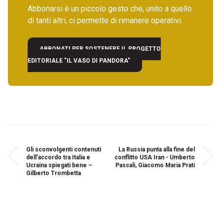
Abbonarsi è un piccolo gesto che, unito a quello
di tanti altri, ci permette di rimanere operativi.
ABBONATI PER SOSTENERE IL PROGETTO
EDITORIALE "IL VASO DI PANDORA"
Gli sconvolgenti contenuti
La Russia punta alla fine del
dell’accordo tra Italia e
conflitto USA Iran - Umberto
Ucraina spiegati bene –
Pascali, Giacomo Maria Prati
Gilberto Trombetta