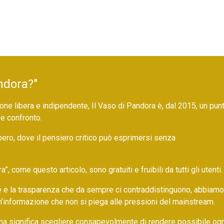
ndora?"
ne libera e indipendente, Il Vaso di Pandora è, dal 2015, un pun
 e confronto.
bero, dove il pensiero critico può esprimersi senza
 come questo articolo, sono gratuiti e fruibili da tutti gli utenti.
ore e la trasparenza che da sempre ci contraddistinguono, abbiamo
un’informazione che non si piega alle pressioni del mainstream.
ma significa scegliere consapevolmente di rendere possibile ogn