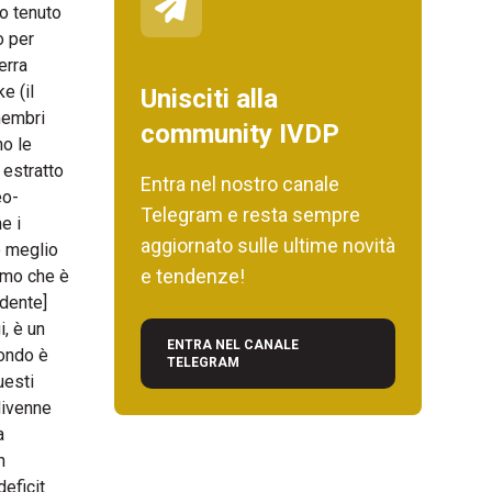
so tenuto
o per
erra
e (il
Unisciti alla
 membri
community IVDP
no le
 estratto
Entra nel nostro canale
eo-
Telegram e resta sempre
e i
aggiornato sulle ultime novità
o meglio
e tendenze!
smo che è
idente]
i, è un
ENTRA NEL CANALE
mondo è
TELEGRAM
uesti
divenne
a
n
eficit