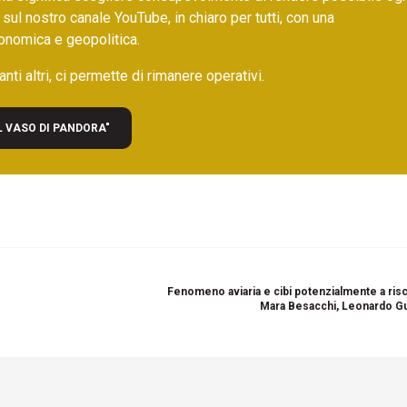
 sul nostro canale YouTube, in chiaro per tutti, con una
onomica e geopolitica.
nti altri, ci permette di rimanere operativi.
L VASO DI PANDORA"
Fenomeno aviaria e cibi potenzialmente a risc
Mara Besacchi, Leonardo G