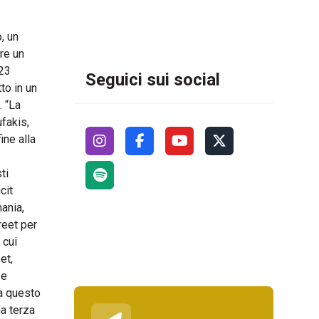
, un
re un
o 2023
Seguici sui social
to in un
. “La
ufakis,
ine alla
ti
cit
ania,
reet per
 cui
et,
 e
a questo
a terza