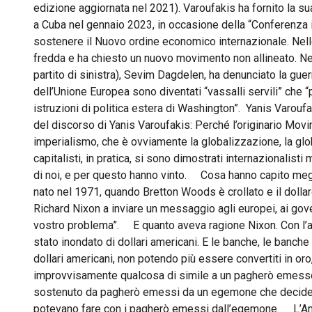
edizione aggiornata nel 2021). Varoufakis ha fornito la s
a Cuba nel gennaio 2023, in occasione della “Conferenza i
sostenere il Nuovo ordine economico internazionale. Nel
fredda e ha chiesto un nuovo movimento non allineato. Ne
partito di sinistra), Sevim Dagdelen, ha denunciato la gue
dell’Unione Europea sono diventati “vassalli servili” che 
istruzioni di politica estera di Washington”. Yanis Varou
del discorso di Yanis Varoufakis: Perché l’originario Movi
imperialismo, che è ovviamente la globalizzazione, la glob
capitalisti, in pratica, si sono dimostrati internazionalist
di noi, e per questo hanno vinto. Cosa hanno capito megl
nato nel 1971, quando Bretton Woods è crollato e il dollar
Richard Nixon a inviare un messaggio agli europei, ai gover
vostro problema”. E quanto aveva ragione Nixon. Con l’a
stato inondato di dollari americani. E le banche, le banche c
dollari americani, non potendo più essere convertiti in o
improvvisamente qualcosa di simile a un pagherò emesso 
sostenuto da pagherò emessi da un egemone che decideva
potevano fare con i pagherò emessi dall’egemone. L’America