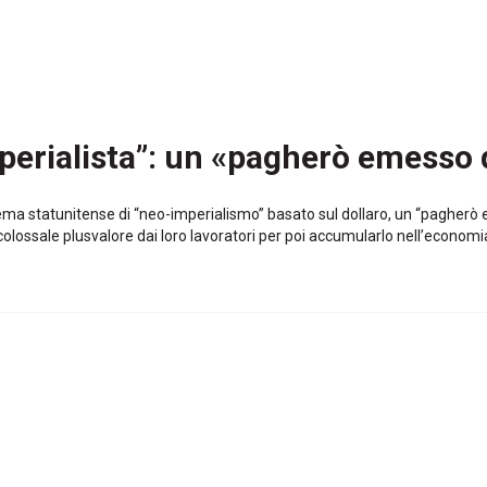
imperialista”: un «pagherò emesso
stema statunitense di “neo-imperialismo” basato sul dollaro, un “pagher
n colossale plusvalore dai loro lavoratori per poi accumularlo nell’econ