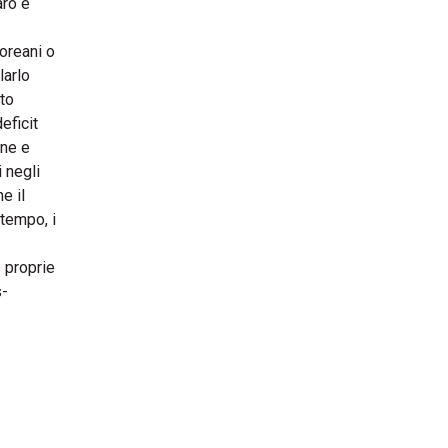
aro è
coreani o
larlo
uto
eficit
one e
 negli
e il
tempo, i
 proprie
s-