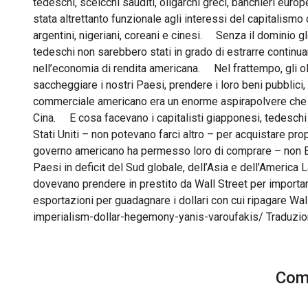
tedeschi, sceicchi sauditi, oligarchi greci, banchieri europe
stata altrettanto funzionale agli interessi del capitalismo 
argentini, nigeriani, coreani e cinesi. Senza il dominio glo
tedeschi non sarebbero stati in grado di estrarre continu
nell’economia di rendita americana. Nel frattempo, gli olig
saccheggiare i nostri Paesi, prendere i loro beni pubblici, li
commerciale americano era un enorme aspirapolvere che r
Cina. E cosa facevano i capitalisti giapponesi, tedeschi e 
Stati Uniti – non potevano farci altro – per acquistare propr
governo americano ha permesso loro di comprare – non B
Paesi in deficit del Sud globale, dell’Asia e dell’America 
dovevano prendere in prestito da Wall Street per importar
esportazioni per guadagnare i dollari con cui ripagare W
imperialism-dollar-hegemony-yanis-varoufakis/ Traduzio
Comm