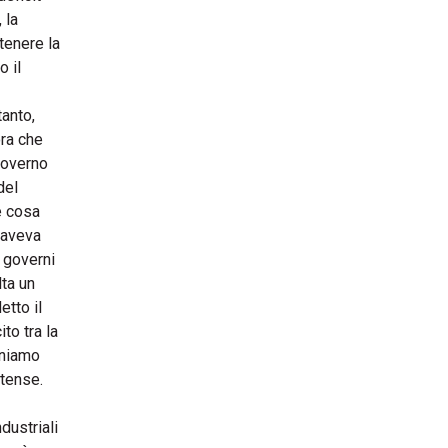
 la
tenere la
o il
tanto,
ora che
 governo
del
e cosa
 aveva
i governi
ta un
tto il
to tra la
oniamo
itense.
dustriali