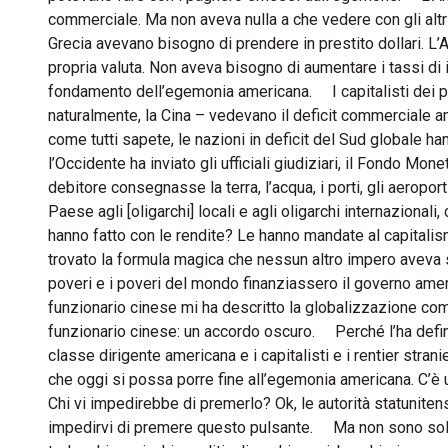
commerciale. Ma non aveva nulla a che vedere con gli altri p
Grecia avevano bisogno di prendere in prestito dollari. L’
propria valuta. Non aveva bisogno di aumentare i tassi di i
fondamento dell’egemonia americana. I capitalisti dei pae
naturalmente, la Cina – vedevano il deficit commerciale a
come tutti sapete, le nazioni in deficit del Sud globale hann
l’Occidente ha inviato gli ufficiali giudiziari, il Fondo Mon
debitore consegnasse la terra, l’acqua, i porti, gli aeroporti
Paese agli [oligarchi] locali e agli oligarchi internaziona
hanno fatto con le rendite? Le hanno mandate al capitali
trovato la formula magica che nessun altro impero aveva sco
poveri e i poveri del mondo finanziassero il governo ame
funzionario cinese mi ha descritto la globalizzazione com
funzionario cinese: un accordo oscuro. Perché l’ha defini
classe dirigente americana e i capitalisti e i rentier st
che oggi si possa porre fine all’egemonia americana. C’è 
Chi vi impedirebbe di premerlo? Ok, le autorità statunitensi,
impedirvi di premere questo pulsante. Ma non sono soli! U