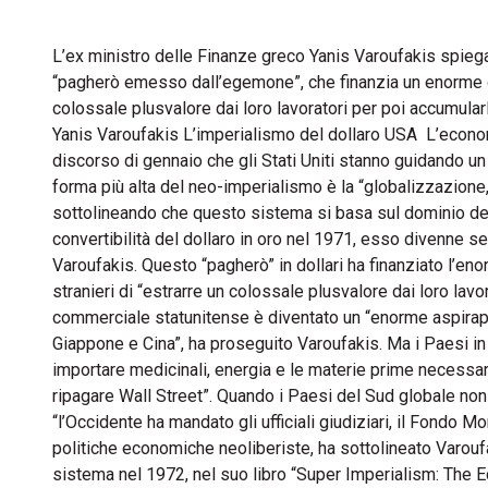
L’ex ministro delle Finanze greco Yanis Varoufakis spiega
“pagherò emesso dall’egemone”, che finanzia un enorme def
colossale plusvalore dai loro lavoratori per poi accumul
Yanis Varoufakis L’imperialismo del dollaro USA L’econom
discorso di gennaio che gli Stati Uniti stanno guidando u
forma più alta del neo-imperialismo è la “globalizzazione,
sottolineando che questo sistema si basa sul dominio del 
convertibilità del dollaro in oro nel 1971, esso divenn
Varoufakis. Questo “pagherò” in dollari ha finanziato l’eno
stranieri di “estrarre un colossale plusvalore dai loro lavo
commerciale statunitense è diventato un “enorme aspirapo
Giappone e Cina”, ha proseguito Varoufakis. Ma i Paesi in 
importare medicinali, energia e le materie prime necessari
ripagare Wall Street”. Quando i Paesi del Sud globale non p
“l’Occidente ha mandato gli ufficiali giudiziari, il Fondo 
politiche economiche neoliberiste, ha sottolineato Varou
sistema nel 1972, nel suo libro “Super Imperialism: The 