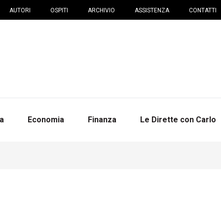
AUTORI
OSPITI
ARCHIVIO
ASSISTENZA
CONTATTI
na
Economia
Finanza
Le Dirette con Carlo