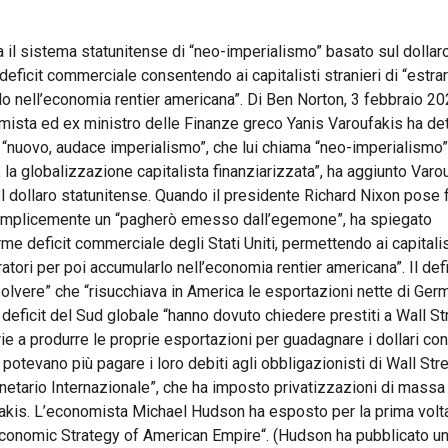
 il sistema statunitense di “neo-imperialismo” basato sul dollaro
icit commerciale consentendo ai capitalisti stranieri di “estrar
arlo nell’economia rentier americana”. Di Ben Norton, 3 febbrai
ista ed ex ministro delle Finanze greco Yanis Varoufakis ha det
n “nuovo, audace imperialismo”, che lui chiama “neo-imperialismo”
 la globalizzazione capitalista finanziarizzata”, ha aggiunto Varo
dollaro statunitense. Quando il presidente Richard Nixon pose f
e semplicemente un “pagherò emesso dall’egemone”, ha spiegato
rme deficit commerciale degli Stati Uniti, permettendo ai capitalis
ratori per poi accumularlo nell’economia rentier americana”. Il defi
lvere” che “risucchiava in America le esportazioni nette di Germ
deficit del Sud globale “hanno dovuto chiedere prestiti a Wall St
e a produrre le proprie esportazioni per guadagnare i dollari con
otevano più pagare i loro debiti agli obbligazionisti di Wall Stre
Monetario Internazionale”, che ha imposto privatizzazioni di massa
fakis. L’economista Michael Hudson ha esposto per la prima volt
Economic Strategy of American Empire“. (Hudson ha pubblicato un