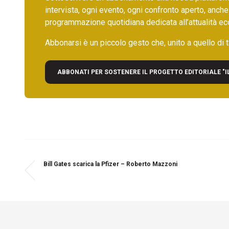
intervista, ogni evento, ogni confronto aperto, anche
programmazione quotidiana dedicata all’attualità ec
Abbonarsi è un piccolo gesto che, unito a quello di ta
ABBONATI PER SOSTENERE IL PROGETTO EDITORIALE "I
Bill Gates scarica la Pfizer – Roberto Mazzoni