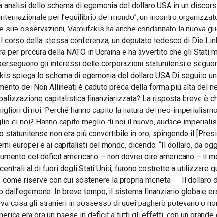
ua analisi dello schema di egemonia del dollaro USA in un discor
nternazionale per l’equilibrio del mondo”, un incontro organizzat
le sue osservazioni, Varoufakis ha anche condannato la nuova gu
l corso della stessa conferenza, un deputato tedesco di Die Link
rra per procura della NATO in Ucraina e ha avvertito che gli Stati
“perseguono gli interessi delle corporazioni statunitensi e seguo
fakis spiega lo schema di egemonia del dollaro USA Di seguito un
mento dei Non Allineati è caduto preda della forma più alta del n
alizzazione capitalistica finanziarizzata? La risposta breve è ch
i migliori di noi. Perché hanno capito la natura del neo-imperialism
io di noi? Hanno capito meglio di noi il nuovo, audace imperiali
o statunitense non era più convertibile in oro, spingendo il [Pres
ni europei e ai capitalisti del mondo, dicendo: “Il dollaro, da ogg
umento del deficit americano – non dovrei dire americano – il 
entrali al di fuori degli Stati Uniti, furono costrette a utilizzare q
ro, come riserve con cui sostenere la propria moneta. Il dollaro 
dall’egemone. In breve tempo, il sistema finanziario globale er
 cosa gli stranieri in possesso di quei pagherò potevano o no
 era ora un paese in deficit a tutti gli effetti, con un grande d