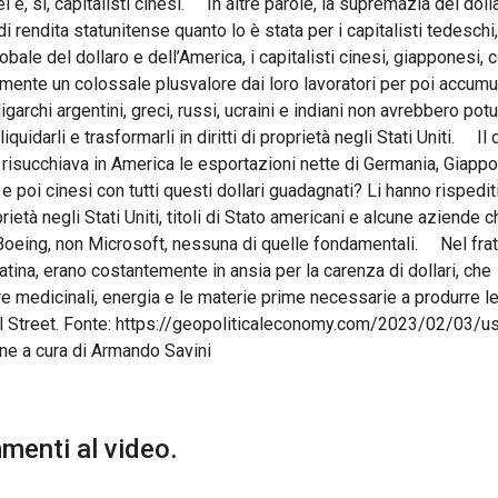
i e, sì, capitalisti cinesi. In altre parole, la supremazia del doll
di rendita statunitense quanto lo è stata per i capitalisti tedeschi,
bale del dollaro e dell’America, i capitalisti cinesi, giapponesi, 
amente un colossale plusvalore dai loro lavoratori per poi accumu
archi argentini, greci, russi, ucraini e indiani non avrebbero pot
quidarli e trasformarli in diritti di proprietà negli Stati Uniti. Il d
isucchiava in America le esportazioni nette di Germania, Giapp
poi cinesi con tutti questi dollari guadagnati? Li hanno rispediti
ietà negli Stati Uniti, titoli di Stato americani e alcune aziende ch
oeing, non Microsoft, nessuna di quelle fondamentali. Nel frat
Latina, erano costantemente in ansia per la carenza di dollari, che
e medicinali, energia e le materie prime necessarie a produrre le
all Street. Fonte: https://geopoliticaleconomy.com/2023/02/03/u
ne a cura di Armando Savini
enti al video.