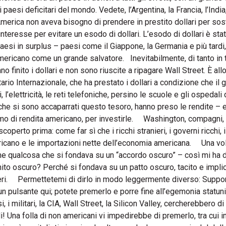
aesi deficitari del mondo. Vedete, l’Argentina, la Francia, l’India,
America non aveva bisogno di prendere in prestito dollari per sos
nteresse per evitare un esodo di dollari. L’esodo di dollari è stat
si in surplus – paesi come il Giappone, la Germania e più tardi,
mericano come un grande salvatore. Inevitabilmente, di tanto in 
o finito i dollari e non sono riuscite a ripagare Wall Street. È all
etario Internazionale, che ha prestato i dollari a condizione che il
, l’elettricità, le reti telefoniche, persino le scuole e gli ospedali 
li, che si sono accaparrati questo tesoro, hanno preso le rendite – 
smo di rendita americano, per investirle. Washington, compagni,
perto prima: come far sì che i ricchi stranieri, i governi ricchi, 
ricano e le importazioni nette dell’economia americana. Una vol
e qualcosa che si fondava su un “accordo oscuro” – così mi ha de
to oscuro? Perché si fondava su un patto oscuro, tacito e implici
ranieri. Permettetemi di dirlo in modo leggermente diverso: Supp
un pulsante qui; potete premerlo e porre fine all’egemonia statun
 i militari, la CIA, Wall Street, la Silicon Valley, cercherebbero di
na folla di non americani vi impedirebbe di premerlo, tra cui in