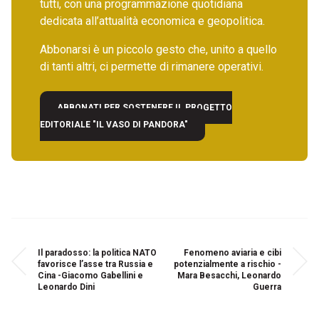
tutti, con una programmazione quotidiana
dedicata all’attualità economica e geopolitica.
Abbonarsi è un piccolo gesto che, unito a quello
di tanti altri, ci permette di rimanere operativi.
ABBONATI PER SOSTENERE IL PROGETTO
EDITORIALE "IL VASO DI PANDORA"
Il paradosso: la politica NATO
Fenomeno aviaria e cibi
favorisce l’asse tra Russia e
potenzialmente a rischio -
Cina -Giacomo Gabellini e
Mara Besacchi, Leonardo
Leonardo Dini
Guerra