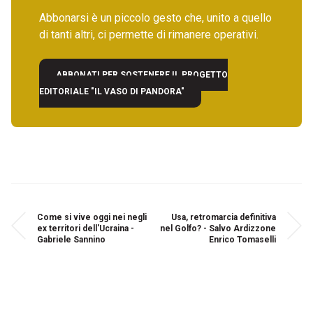
Abbonarsi è un piccolo gesto che, unito a quello
di tanti altri, ci permette di rimanere operativi.
ABBONATI PER SOSTENERE IL PROGETTO
EDITORIALE "IL VASO DI PANDORA"
Come si vive oggi nei negli
Usa, retromarcia definitiva
ex territori dell'Ucraina -
nel Golfo? - Salvo Ardizzone
Gabriele Sannino
Enrico Tomaselli