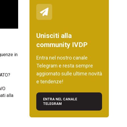
Unisciti alla
community IVDP
eguenze in
Entra nel nostro canale
Telegram e resta sempre
aggiornato sulle ultime novità
 NATO?
e tendenze!
LVO
ti alla
ENTRA NEL CANALE
TELEGRAM