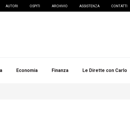
AUTORI
OSPITI
ARCHIVIO
ASSISTENZA
CONTATTI
na
Economia
Finanza
Le Dirette con Carlo