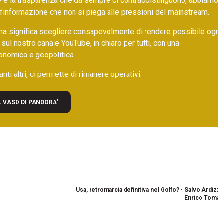
ore e la trasparenza che da sempre ci contraddistinguono, abbiamo
un’informazione che non si piega alle pressioni del mainstream.
ma significa scegliere consapevolmente di rendere possibile ogn
 sul nostro canale YouTube, in chiaro per tutti, con una
onomica e geopolitica.
nti altri, ci permette di rimanere operativi.
L VASO DI PANDORA"
Usa, retromarcia definitiva nel Golfo? - Salvo Ardi
Enrico Toma