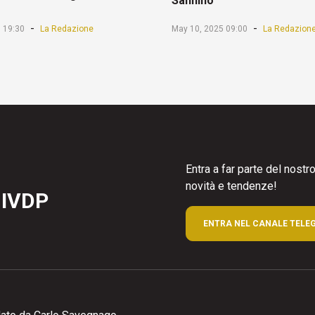
Sannino
-
-
 19:30
La Redazione
May 10, 2025 09:00
La Redazion
Entra a far parte del nost
novità e tendenze!
 IVDP
ENTRA NEL CANALE TELE