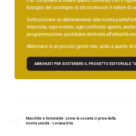
Per continuare a creare questi contenuti con il rig
bisogno del sostegno di chi riconosce il valore di 
Sottoscrivere un abbonamento alla nostra piattafor
intervista, ogni evento, ogni confronto aperto, anche
programmazione quotidiana dedicata all’attualità ec
Abbonarsi è un piccolo gesto che, unito a quello di ta
ABBONATI PER SOSTENERE IL PROGETTO EDITORIALE "I
Maschile e femminile: come la società ci priva della
nostra unicità - Loriana Erta