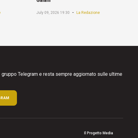
Gaiani
-
e
July 09, 2026 19:30
La Redazione
ro gruppo Telegram e resta sempre aggiornato sulle ultime
GRAM
Il Progetto Media