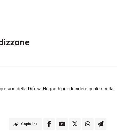
rdizzone
 Segretario della Difesa Hegseth per decidere quale scelta
Copia link