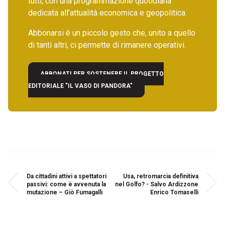
tutti, con una programmazione quotidiana
dedicata all’attualità economica e geopolitica.
Abbonarsi è un piccolo gesto che, unito a quello
di tanti altri, ci permette di rimanere operativi.
ABBONATI PER SOSTENERE IL PROGETTO
EDITORIALE "IL VASO DI PANDORA"
Da cittadini attivi a spettatori
Usa, retromarcia definitiva
passivi: come è avvenuta la
nel Golfo? - Salvo Ardizzone
mutazione – Giò Fumagalli
Enrico Tomaselli