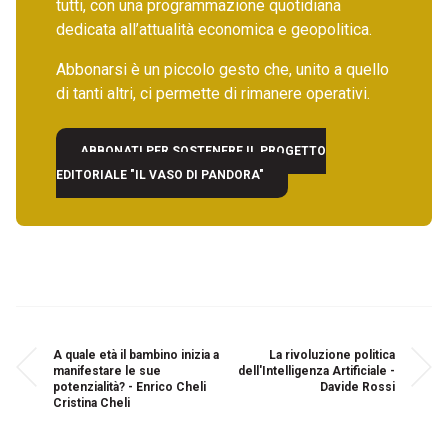
tutti, con una programmazione quotidiana
dedicata all’attualità economica e geopolitica.
Abbonarsi è un piccolo gesto che, unito a quello
di tanti altri, ci permette di rimanere operativi.
ABBONATI PER SOSTENERE IL PROGETTO
EDITORIALE "IL VASO DI PANDORA"
A quale età il bambino inizia a
La rivoluzione politica
manifestare le sue
dell'Intelligenza Artificiale -
potenzialità? - Enrico Cheli
Davide Rossi
Cristina Cheli