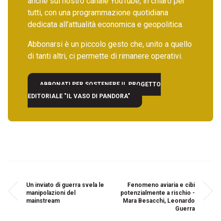
anche sul nostro canale YouTube, in chiaro per
tutti, con una programmazione quotidiana
dedicata all’attualità economica e geopolitica.
Abbonarsi è un piccolo gesto che, unito a quello
di tanti altri, ci permette di rimanere operativi.
ABBONATI PER SOSTENERE IL PROGETTO
EDITORIALE "IL VASO DI PANDORA"
Un inviato di guerra svela le
Fenomeno aviaria e cibi
manipolazioni del
potenzialmente a rischio -
mainstream
Mara Besacchi, Leonardo
Guerra